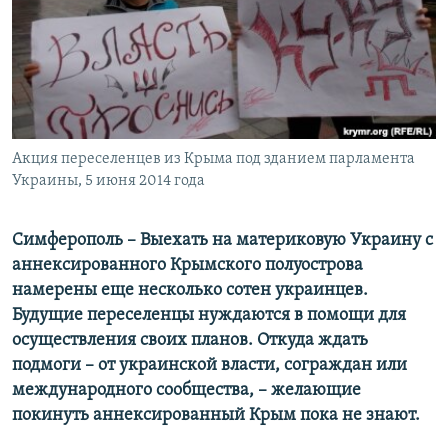
ПРИСОЕДИНЯЙТЕСЬ!
ПОБЕДИТЕЛЕЙ НЕ СУДЯТ?
КРЫМ.НЕПОКОРЕННЫЙ
ELIFBE
УКРАИНСКАЯ ПРОБЛЕМА КРЫМА
Все сайты RFE/RL
Акция переселенцев из Крыма под зданием парламента
Украины, 5 июня 2014 года
Симферополь – Выехать на материковую Украину с
аннексированного Крымского полуострова
намерены еще несколько сотен украинцев.
Будущие переселенцы нуждаются в помощи для
осуществления своих планов. Откуда ждать
подмоги – от украинской власти, сограждан или
международного сообщества, – желающие
покинуть аннексированный Крым пока не знают.