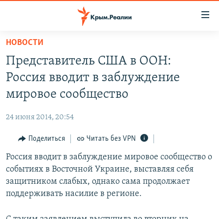
Доступность
ссылки
Вернуться
НОВОСТИ
к
НОВОСТИ
Представитель США в ООН:
основному
СПЕЦПРОЕКТЫ
содержанию
Россия вводит в заблуждение
ВОДА
Вернутся
ГРУЗ 200
мировое сообщество
к
ИСТОРИЯ
КАРТА ВОЕННЫХ ОБЪЕКТОВ КРЫМА
главной
24 июня 2014, 20:54
ЕЩЕ
11 ЛЕТ ОККУПАЦИИ КРЫМА. 11 ИСТОРИЙ СОПРОТИВЛЕНИЯ
навигации
Вернутся
Поделиться
Читать без VPN
РАДІО СВОБОДА
ИНТЕРАКТИВ
к
Россия вводит в заблуждение мировое сообщество о
КАК ОБОЙТИ БЛОКИРОВКУ
ИНФОГРАФИКА
поиску
событиях в Восточной Украине, выставляя себя
ТЕЛЕПРОЕКТ КРЫМ.РЕАЛИИ
защитником слабых, однако сама продолжает
Українською
поддерживать насилие в регионе.
СОВЕТЫ ПРАВОЗАЩИТНИКОВ
Qırımtatar
ПРОПАВШИЕ БЕЗ ВЕСТИ