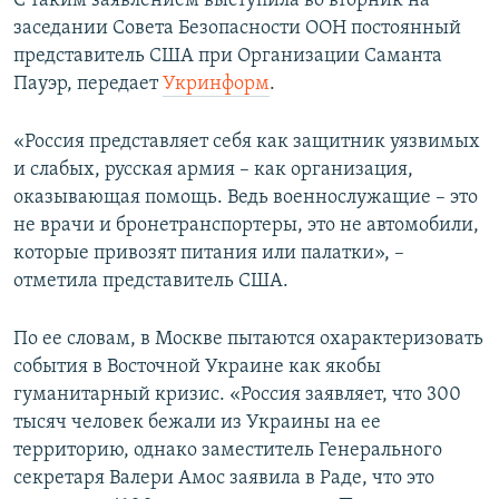
С таким заявлением выступила во вторник на
ПРИСОЕДИНЯЙТЕСЬ!
ПОБЕДИТЕЛЕЙ НЕ СУДЯТ?
заседании Совета Безопасности ООН постоянный
представитель США при Организации Саманта
КРЫМ.НЕПОКОРЕННЫЙ
Пауэр, передает
Укринформ
.
ELIFBE
«Россия представляет себя как защитник уязвимых
УКРАИНСКАЯ ПРОБЛЕМА КРЫМА
и слабых, русская армия – как организация,
Все сайты RFE/RL
оказывающая помощь. Ведь военнослужащие – это
не врачи и бронетранспортеры, это не автомобили,
которые привозят питания или палатки», –
отметила представитель США.
По ее словам, в Москве пытаются охарактеризовать
события в Восточной Украине как якобы
гуманитарный кризис. «Россия заявляет, что 300
тысяч человек бежали из Украины на ее
территорию, однако заместитель Генерального
секретаря Валери Амос заявила в Раде, что это