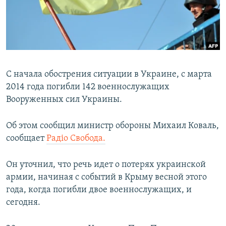
ПРИСОЕДИНЯЙТЕСЬ!
ПОБЕДИТЕЛЕЙ НЕ СУДЯТ?
КРЫМ.НЕПОКОРЕННЫЙ
ELIFBE
УКРАИНСКАЯ ПРОБЛЕМА КРЫМА
С начала обострения ситуации в Украине, с марта
Все сайты RFE/RL
2014 года погибли 142 военнослужащих
Вооруженных сил Украины.
Об этом сообщил министр обороны Михаил Коваль,
сообщает
Радіо Свобода.
Он уточнил, что речь идет о потерях украинской
армии, начиная с событий в Крыму весной этого
года, когда погибли двое военнослужащих, и
сегодня.