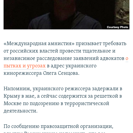
ПРИСОЕДИНЯЙТЕСЬ!
ПОБЕДИТЕЛЕЙ НЕ СУДЯТ?
КРЫМ.НЕПОКОРЕННЫЙ
ELIFBE
УКРАИНСКАЯ ПРОБЛЕМА КРЫМА
«Международная амнистия» призывает требовать
Все сайты RFE/RL
от российских властей провести тщательное и
независимое расследование заявлений адвокатов
о
пытках и угрозах
в адрес украинского
кинорежиссера Олега Сенцова.
Напомним, украинского режиссера задержали в
Крыму в мае, а сейчас содержится за решеткой в
Москве по подозрению в террористической
деятельности.
По сообщению правозащитной организации,