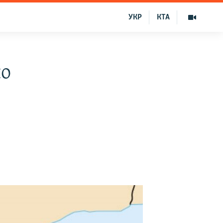
УКР
КТА
по