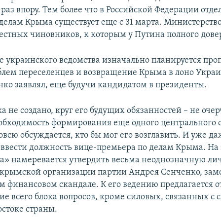
 раз впору. Тем более что в Российской Федерации отде
 делам Крыма существует еще с 31 марта. Министерств
естных чиновников, к которым у Путина полного довер
е украинского ведомства изначально планируется про
лем переселенцев и возвращение Крыма в лоно Украи
ко заявлял, еще будучи кандидатом в президенты.
а не создано, круг его будущих обязанностей – не очер
обходимость формирования еще одного центрального 
вовсю обсуждается, кто бы мог его возглавить. И уже д
ввести должность вице-премьера по делам Крыма. На 
» намеревается утвердить весьма неоднозначную лич
 крымской организации партии Андрея Сенченко, за
ом финансовом скандале. К его ведению предлагается о
е всего блока вопросов, кроме силовых, связанных с 
остоке страны.