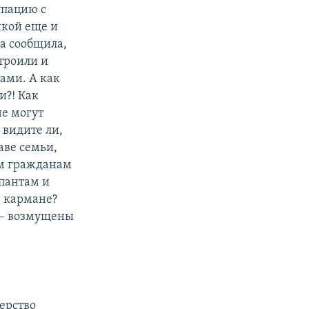
упацию с
чкой еще и
ва сообщила,
строили и
ами. А как
и?! Как
не могут
 видите ли,
аве семьи,
тем гражданам
упантам и
в кармане?
 – возмущены
ерство