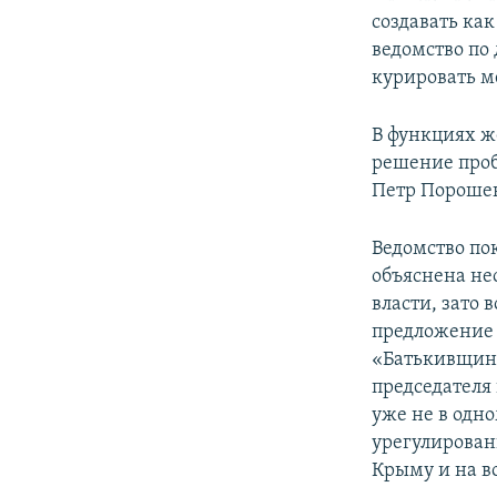
создавать как
ведомство по
курировать м
В функциях ж
решение проб
Петр Порошен
Ведомство пок
объяснена не
власти, зато 
предложение 
«Батькивщина
председателя
уже не в одн
урегулировани
Крыму и на в