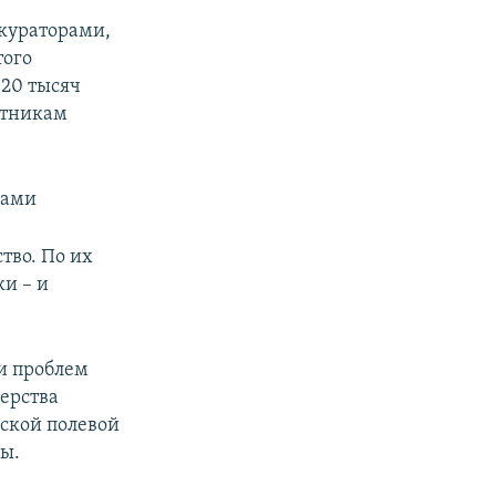
 кураторами,
того
 20 тысяч
отникам
мами
тво. По их
и – и
и проблем
ерства
ской полевой
ы.