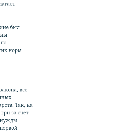
лагает
аине был
аны
 по
тих норм
закона, все
ушных
рств. Так, на
грн за счет
а нужды
 первой