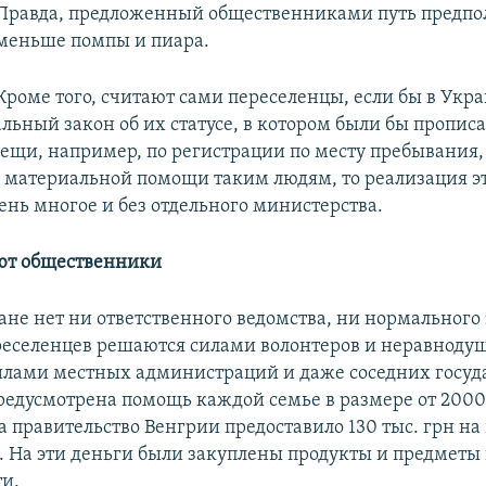
Правда, предложенный общественниками путь предпо
меньше помпы и пиара.
Кроме того, считают сами переселенцы, если бы в Укр
льный закон об их статусе, в котором были бы пропис
ещи, например, по регистрации по месту пребывания,
 материальной помощи таким людям, то реализация э
ень многое и без отдельного министерства.
ют общественники
ане нет ни ответственного ведомства, ни нормального 
еселенцев решаются силами волонтеров и неравнод
илами местных администраций и даже соседних госуда
едусмотрена помощь каждой семье в размере от 2000 
 а правительство Венгрии предоставило 130 тыс. грн н
. На эти деньги были закуплены продукты и предметы
и.