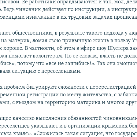
нисовой. Ее работники оправдываются: и так, мол, дел
. Ведь чиновник действует по инструкции, а инструкц
еженцами изначально в их трудовых задачах прописан
вают общественники, в результате такого подхода у лю
 на материк, ломая свою привычную жизнь в пользу У
ж хорошо. В частности, об этом в эфире шоу Шустера з
рая помогает волонтерам. По ее словам, власть не дол
бись», потому что «все не зашибись!». Так она эмоци
вала ситуацию с переселенцами.
х проблем фигурируют сложности с перерегистрацией 
ременной регистрации по месту жительства, с забло
ами, с въездом на территорию материка и многое друг
щее качество выполнения обязанностей чиновниками
реселенцев указывают и в организации крымских бе
ська хвиля». «Сложилась такая ситуация, что государс