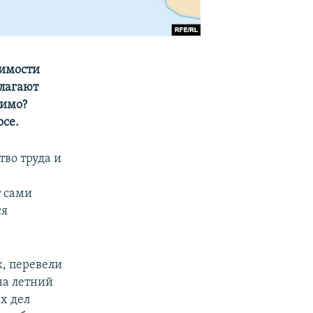
димости
длагают
димо?
осе.
во труда и
 сами
ся
к, перевели
на летний
х дел