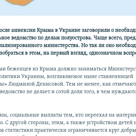
после аннексии Крыма в Украине заговорили о необхо
ьное ведомство по делам полуострова. Чаще всего, пре
иализированного министерства. Но так ли оно необхо
обраться в этом, на первый взгляд, однозначном вопр
ами беженцев из Крыма должно заниматься Министерст
олитики Украины, возглавляемое ныне ставленницей
» Людмилой Денисовой. Тем не менее, как отмечают
ведомство не делает и сотой доли того, в чем нуждают
оны, социальные выплаты тем, кто переехал на матери
о. С другой стороны, этим, а также устройством детей 
ом статистики практически ограничивается круг добры