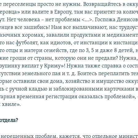
переселенцы просто не нужны. Возвращайтесь в окк
еровца» или валите в Европу, там вас приютят за колю
ут. Нет человека – нет проблемы <…>. Госпожа Денисо
енцев все зашибись! Нам все выплачивают, нас трудоу
казочных хоромах, завалили продуктами и медикамент
что нас футболят, как идиотов, от инстанции к инстанци
что отцы и матери семейств, где по 3, 5 и даже 8 детей, 
кие гроши от страны, которую они не предали? Нужна,
«зупинку виплат у Криму»! Нужна также справка о сост
сутствии земельного пая и т. д. Боитесь переплатить 
орые оставили свои дома, хозяйство и имущество окк
ь с ручной кладью и заблокированными карточками 
арная временная регистрация оказалась проблемой»,
 хвиле».
отдела?
 нерешенных проблем, кажется, что отдельное минист