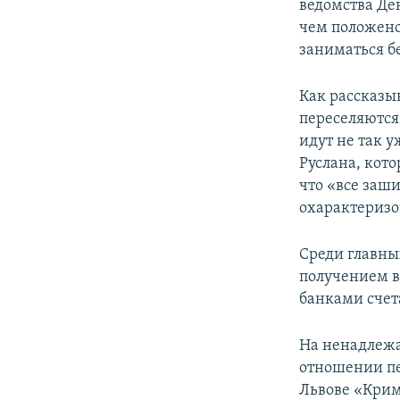
ведомства Де
чем положено
заниматься б
Как рассказы
переселяются
идут не так у
Руслана, кото
что «все заши
охарактеризо
Среди главны
получением в
банками счет
На ненадлежа
отношении пе
Львове «Крим