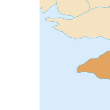
ПОБЕДИТЕЛЕЙ НЕ СУДЯТ?
КРЫМ.НЕПОКОРЕННЫЙ
ELIFBE
УКРАИНСКАЯ ПРОБЛЕМА КРЫМА