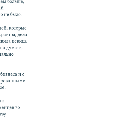
аем больше,
ий
о не было.
дей, которые
краины, дела
аявила певица
жна думать,
онально
бизнеса и с
кированными
ое.
 в
женцев во
тву