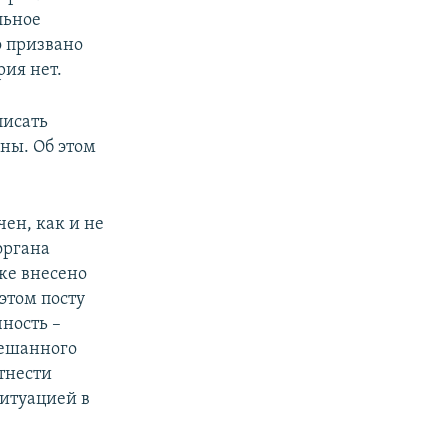
льное
о призвано
ия нет.
писать
ны. Об этом
чен, как и не
органа
аже внесено
этом посту
ность –
мешанного
тнести
ситуацией в