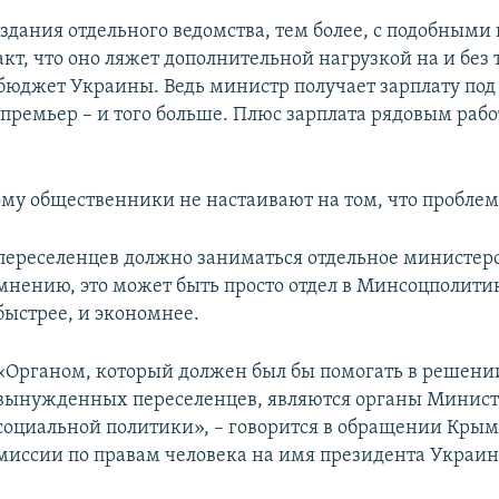
оздания отдельного ведомства, тем более, с подобными
акт, что оно ляжет дополнительной нагрузкой на и без 
юджет Украины. Ведь министр получает зарплату под
-премьер – и того больше. Плюс зарплата рядовым раб
му общественники не настаивают на том, что пробле
переселенцев должно заниматься отдельное министерс
мнению, это может быть просто отдел в Минсоцполитик
быстрее, и экономнее.
«Органом, который должен был бы помогать в решени
вынужденных переселенцев, являются органы Минист
социальной политики», – говорится в обращении Крым
миссии по правам человека на имя президента Украин