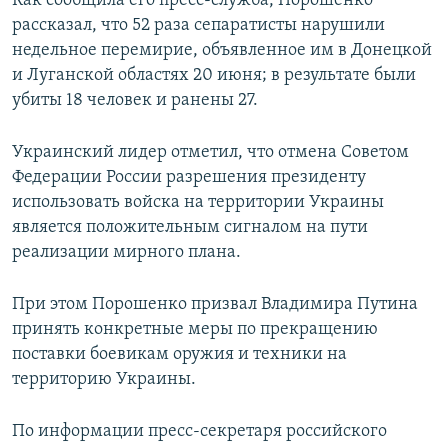
Как сообщила его пресс-служба, Порошенко
ПРИСОЕДИНЯЙТЕСЬ!
ПОБЕДИТЕЛЕЙ НЕ СУДЯТ?
рассказал, что 52 раза сепаратисты нарушили
недельное перемирие, объявленное им в Донецкой
КРЫМ.НЕПОКОРЕННЫЙ
и Луганской областях 20 июня; в результате были
ELIFBE
убиты 18 человек и ранены 27.
УКРАИНСКАЯ ПРОБЛЕМА КРЫМА
Украинский лидер отметил, что отмена Советом
Все сайты RFE/RL
Федерации России разрешения президенту
использовать войска на территории Украины
является положительным сигналом на пути
реализации мирного плана.
При этом Порошенко призвал Владимира Путина
принять конкретные меры по прекращению
поставки боевикам оружия и техники на
территорию Украины.
По информации пресс-секретаря российского