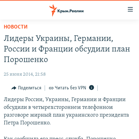
Доступность
ссылки
Вернуться
НОВОСТИ
к
НОВОСТИ
Лидеры Украины, Германии,
основному
СПЕЦПРОЕКТЫ
содержанию
России и Франции обсудили план
ВОДА
Вернутся
ГРУЗ 200
Порошенко
к
ИСТОРИЯ
КАРТА ВОЕННЫХ ОБЪЕКТОВ КРЫМА
главной
25 июня 2014, 21:58
ЕЩЕ
11 ЛЕТ ОККУПАЦИИ КРЫМА. 11 ИСТОРИЙ СОПРОТИВЛЕНИЯ
навигации
Вернутся
Поделиться
Читать без VPN
РАДІО СВОБОДА
ИНТЕРАКТИВ
к
Лидеры России, Украины, Германии и Франции
КАК ОБОЙТИ БЛОКИРОВКУ
ИНФОГРАФИКА
поиску
обсудили в четырехстороннем телефонном
ТЕЛЕПРОЕКТ КРЫМ.РЕАЛИИ
разговоре мирный план украинского президента
Українською
Петра Порошенко.
СОВЕТЫ ПРАВОЗАЩИТНИКОВ
Qırımtatar
ПРОПАВШИЕ БЕЗ ВЕСТИ