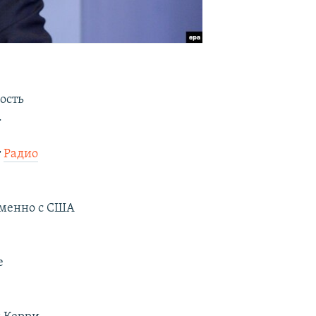
ость
.
т
Радио
еменно с США
е