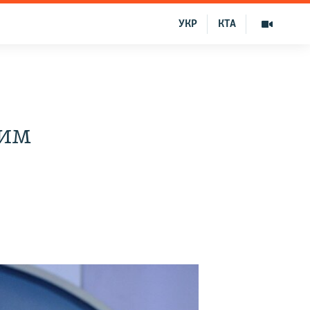
УКР
КТА
оим