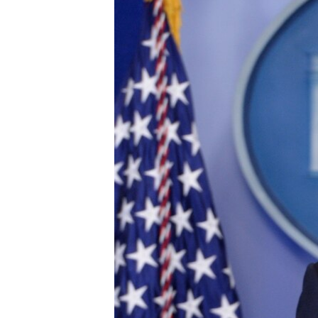
ПОБЕДИТЕЛЕЙ НЕ СУДЯТ?
КРЫМ.НЕПОКОРЕННЫЙ
ELIFBE
УКРАИНСКАЯ ПРОБЛЕМА КРЫМА