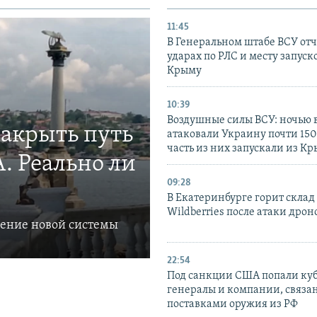
11:45
В Генеральном штабе ВСУ отч
ударах по РЛС и месту запуск
Крыму
10:39
Воздушные силы ВСУ: ночью 
закрыть путь
атаковали Украину почти 150
часть из них запускали из К
. Реально ли
09:28
В Екатеринбурге горит склад
Wildberries после атаки дрон
ление новой системы
22:54
Под санкции США попали ку
генералы и компании, связа
поставками оружия из РФ