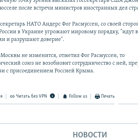
гичную точку зрения высказал госсекретарь США Джон
рюсселе после встречи министров иностранных дел стр
секретарь НАТО Андерс Фог Расмуссен, со своей сторон
 России в Украине угрожают мировому порядку, "идут в
и и разрушают доверие".
 Москвы не изменится, отметил Фог Расмуссен, то
ический союз не возобновит сотрудничество с ней, пр
вязи с присоединением Россией Крыма.
ся
Читать без VPN
Follow us
Печать
НОВОСТИ