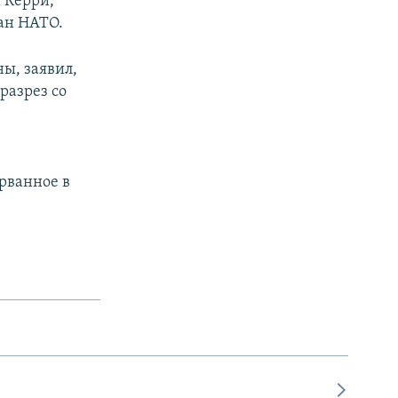
 Керри,
ан НАТО.
ы, заявил,
разрез со
ерванное в