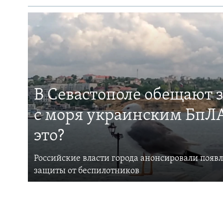
В Севастополе обещают 
с моря украинским БпЛА
это?
Российские власти города анонсировали появ
защиты от беспилотников