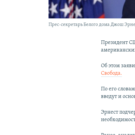
Прес-секретарь Белого дома Джош Эрне
Президент СШ
американских
Об этом заяв
Свобода.
По его слова
введут и осн
Эрнест подчер
необходимост