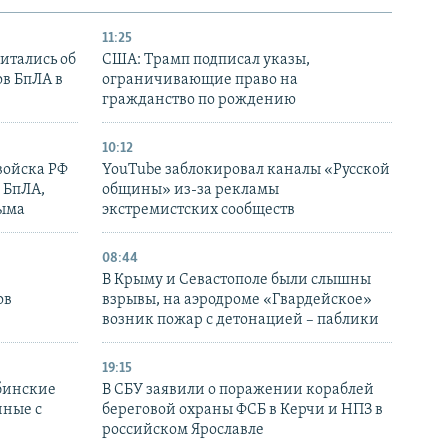
11:25
итались об
США: Трамп подписал указы,
ов БпЛА в
ограничивающие право на
гражданство по рождению
10:12
войска РФ
YouTube заблокировал каналы «Русской
 БпЛА,
общины» из-за рекламы
рыма
экстремистских сообществ
08:44
В Крыму и Севастополе были слышны
ов
взрывы, на аэродроме «Гвардейское»
возник пожар с детонацией – паблики
19:15
бинские
В СБУ заявили о поражении кораблей
нные с
береговой охраны ФСБ в Керчи и НПЗ в
российском Ярославле