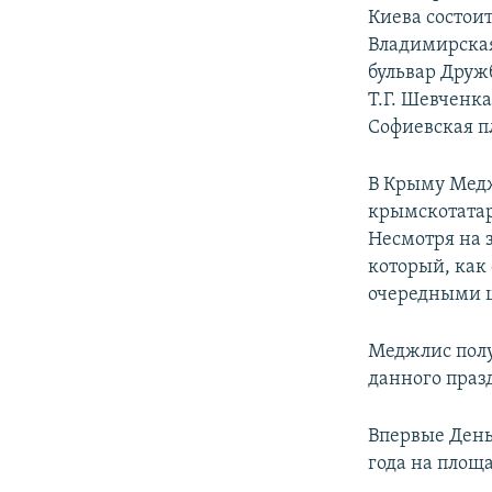
Киева состои
Владимирская 
бульвар Друж
Т.Г. Шевченка
Софиевская п
В Крыму Медж
крымскотатар
Несмотря на 
который, как
очередными 
Меджлис полу
данного праз
Впервые День
года на площ