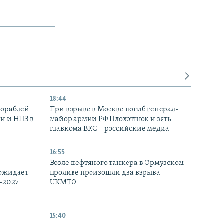
18:44
кораблей
При взрыве в Москве погиб генерал-
и и НПЗ в
майор армии РФ Плохотнюк и зять
главкома ВКС – российские медиа
16:55
Возле нефтяного танкера в Ормузском
 ожидает
проливе произошли два взрыва –
-2027
UKMTO
15:40