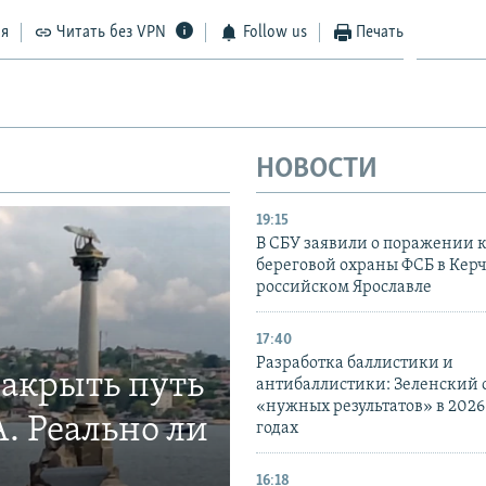
ся
Читать без VPN
Follow us
Печать
НОВОСТИ
19:15
В СБУ заявили о поражении 
береговой охраны ФСБ в Керч
российском Ярославле
17:40
Разработка баллистики и
закрыть путь
антибаллистики: Зеленский
«нужных результатов» в 2026
. Реально ли
годах
16:18