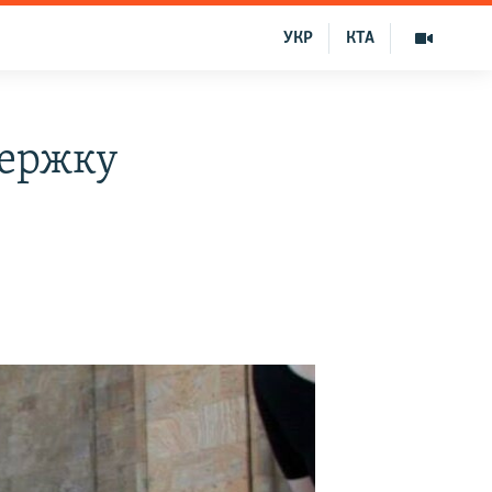
УКР
КТА
держку