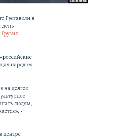
те Руставели в
т день
т
Грузия
 «российские
ещая народам
в на долгое
культурное
инать людям,
ается», -
 в центре