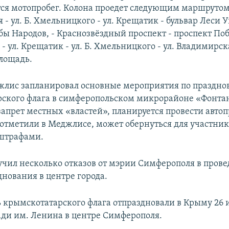
тся мотопробег. Колона проедет следующим маршрутом:
- ул. Б. Хмельницкого - ул. Крещатик - бульвар Леси 
бы Народов, - Краснозвёздный проспект - проспект Поб
 - ул. Крещатик - ул. Б. Хмельницкого - ул. Владимирск
лощадь.
лис запланировал основные мероприятия по праздн
ского флага в симферопольском микрорайоне «Фонта
запрет местных «властей», планируется провести автоп
 отметили в Меджлисе, может обернуться для участни
штрафами.
чил несколько отказов от мэрии Симферополя в пров
днования в центре города.
 крымскотатарского флага отпраздновали в Крыму 26 
ади им. Ленина в центре Симферополя.