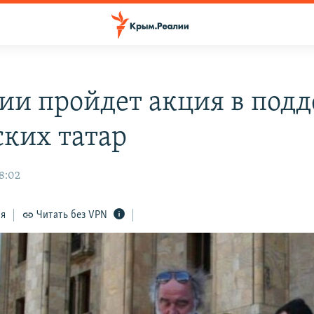
зии пройдет акция в под
ких татар
8:02
ся
Читать без VPN