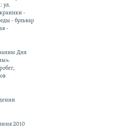
 ул.
Украинки -
еды - бульвар
ая -
ованию Дня
ны».
робег,
ков
едении
июня 2010