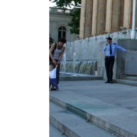
ПОБЕДИТЕЛЕЙ НЕ СУДЯТ?
КРЫМ.НЕПОКОРЕННЫЙ
ELIFBE
УКРАИНСКАЯ ПРОБЛЕМА КРЫМА