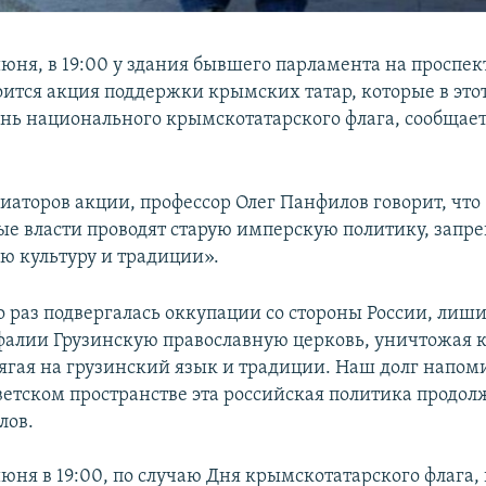
июня, в 19:00 у здания бывшего парламента на проспек
оится акция поддержки крымских татар, которые в это
нь национального крымскотатарского флага, сообщае
иаторов акции, профессор Олег Панфилов говорит, что
е власти проводят старую имперскую политику, запр
ою культуру и традиции».
о раз подвергалась оккупации со стороны России, лиши
фалии Грузинскую православную церковь, уничтожая 
сягая на грузинский язык и традиции. Наш долг напом
ветском пространстве эта российская политика продолж
лов.
июня в 19:00, по случаю Дня крымскотатарского флага,