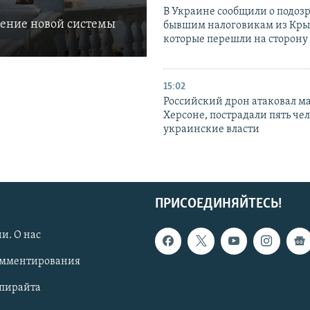
В Украине сообщили о подоз
ление новой системы
бывшим налоговикам из Кры
которые перешли на сторону
15:02
Российский дрон атаковал м
Херсоне, пострадали пять чел
украинские власти
ПРИСОЕДИНЯЙТЕСЬ!
и. О нас
омментирования
опирайта