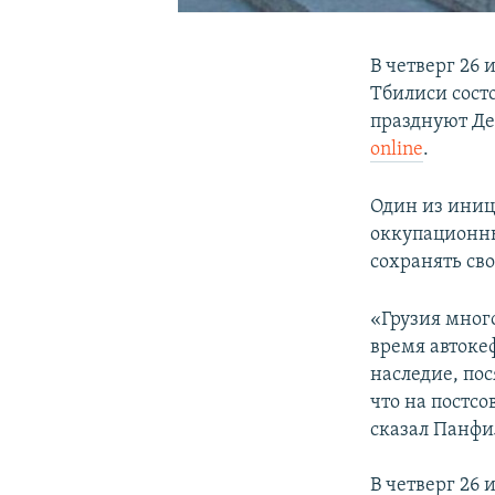
В четверг 26 
Тбилиси сост
празднуют Де
online
.
Один из иниц
оккупационны
сохранять св
«Грузия мног
время автоке
наследие, по
что на постсо
сказал Панфи
В четверг 26 