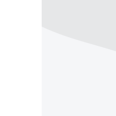
ПОБЕДИТЕЛЕЙ НЕ СУДЯТ?
КРЫМ.НЕПОКОРЕННЫЙ
ELIFBE
УКРАИНСКАЯ ПРОБЛЕМА КРЫМА