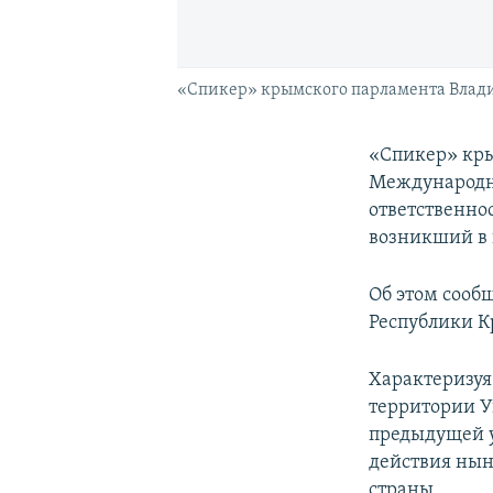
«Спикер» крымского парламента Влад
«Спикер» кры
Международно
ответственно
возникший в 
Об этом сооб
Республики К
Характеризуя
территории 
предыдущей у
действия нын
страны.