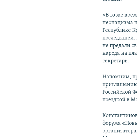
«В то же врем
неонацизма н
Республике К
последышей. 
не предали св
народа на пл
секретарь.
Напомним, пр
приглашению 
Российской 
поездкой в Мо
Константинов
форума «Новы
организатора