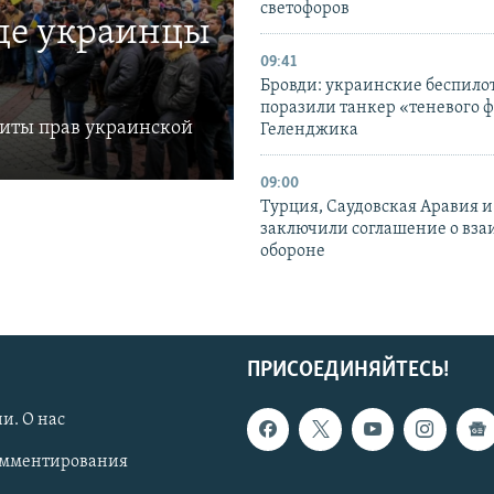
светофоров
где украинцы
09:41
Бровди: украинские беспил
поразили танкер «теневого ф
щиты прав украинской
Геленджика
09:00
Турция, Саудовская Аравия 
заключили соглашение о вз
обороне
ПРИСОЕДИНЯЙТЕСЬ!
и. О нас
омментирования