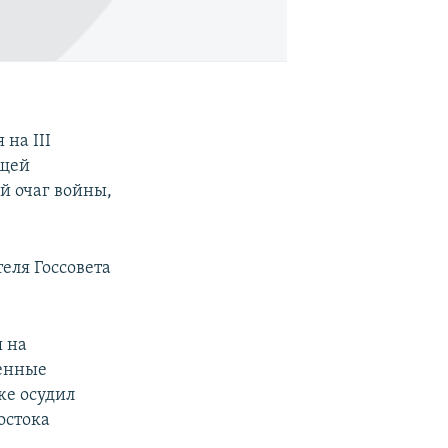
на III
бщей
й очаг войны,
еля Госсовета
я на
енные
же осудил
остока