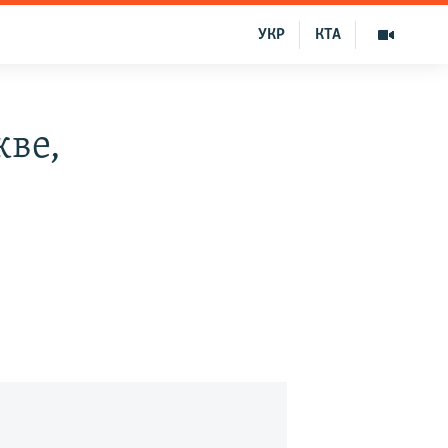
УКР
КТА
кве,