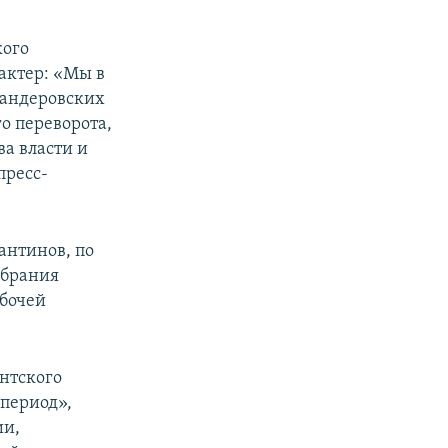
кого
актер: «Мы в
бандеровских
о переворота,
ва власти и
пресс-
антинов, по
обрания
абочей
нтского
период»,
ии,