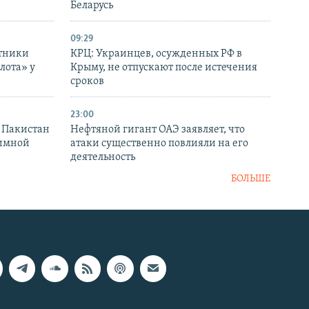
Беларусь
09:29
отники
КРЦ: Украинцев, осужденных РФ в
лота» у
Крыму, не отпускают после истечения
сроков
23:00
и Пакистан
Нефтяной гигант ОАЭ заявляет, что
аимной
атаки существенно повлияли на его
деятельность
БОЛЬШЕ