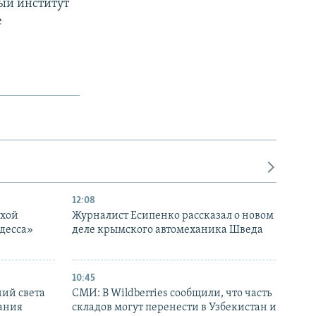
ый институт
е
12:08
ухой
Журналист Есипенко рассказал о новом
десса»
деле крымского автомеханика Шведа
10:45
ний света
СМИ: В Wildberries сообщили, что часть
ания
складов могут перенести в Узбекистан и