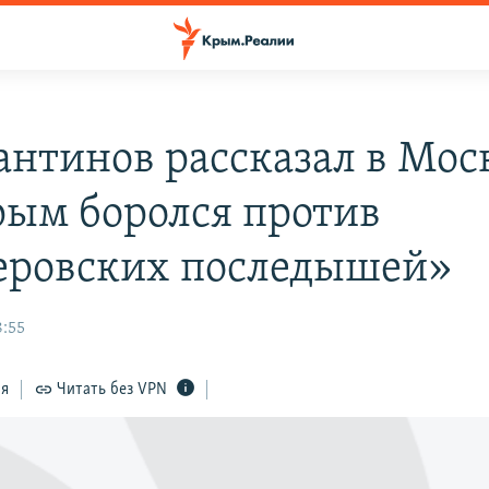
антинов рассказал в Мос
рым боролся против
еровских последышей»
8:55
ся
Читать без VPN