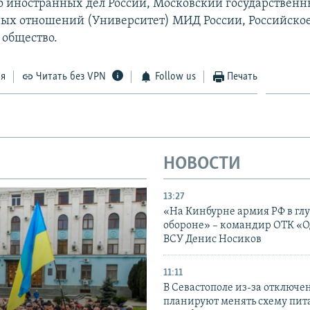
 иностранных дел России, Московский государственн
х отношений (Университет) МИД России, Российско
 общество.
ся
Читать без VPN
Follow us
Печать
НОВОСТИ
13:27
«На Кинбурне армия РФ в гл
обороне» – командир ОТК «О
ВСУ Денис Носиков
11:11
В Севастополе из-за отключе
планируют менять схему пит