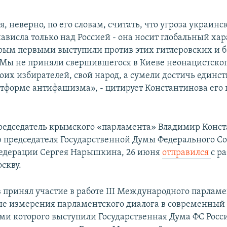
я, неверно, по его словам, считать, что угроза украинс
ависла только над Россией - она носит глобальный хар
рым первыми выступили против этих гитлеровских и 
Мы не приняли свершившегося в Киеве неонацистског
оих избирателей, свой народ, а сумели достичь единст
атформе антифашизма», - цитирует Константинова его 
едседатель крымского «парламента» Владимир Конст
председателя Государственной Думы Федерального С
Федерации Сергея Нарышкина, 26 июня
отправился
с р
скву.
 принял участие в работе III Международного парламе
е измерения парламентского диалога в современный 
ми которого выступили Государственная Дума ФС Росс