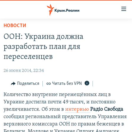
Доступность
ссылки
Вернуться
НОВОСТИ
к
НОВОСТИ
ООН: Украина должна
основному
СПЕЦПРОЕКТЫ
содержанию
разработать план для
ВОДА
Вернутся
ГРУЗ 200
переселенцев
к
ИСТОРИЯ
КАРТА ВОЕННЫХ ОБЪЕКТОВ КРЫМА
главной
26 июня 2014, 22:34
ЕЩЕ
11 ЛЕТ ОККУПАЦИИ КРЫМА. 11 ИСТОРИЙ СОПРОТИВЛЕНИЯ
навигации
Вернутся
Поделиться
Читать без VPN
РАДІО СВОБОДА
ИНТЕРАКТИВ
к
Количество внутренне перемещённых лиц в
КАК ОБОЙТИ БЛОКИРОВКУ
ИНФОГРАФИКА
поиску
Украине достигла почти 49 тысяч, и постоянно
ТЕЛЕПРОЕКТ КРЫМ.РЕАЛИИ
увеличивается. Об этом в
интервью
Радіо Свобода
Українською
сообщил региональный представитель Управления
СОВЕТЫ ПРАВОЗАЩИТНИКОВ
Qırımtatar
верховного комиссара ООН по правам беженцев в
ПРОПАВШИЕ БЕЗ ВЕСТИ
Беларуси, Молдове и Украине Олдрих Андрисек.