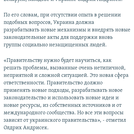
ПРИСОЕДИНЯЙТЕСЬ!
ПОБЕДИТЕЛЕЙ НЕ СУДЯТ?
По его словам, при отсутствии опыта в решении
КРЫМ.НЕПОКОРЕННЫЙ
подобных вопросов, Украина должна
ELIFBE
разрабатывать новые механизмы и внедрять новые
законодательные акты для поддержки вновь
УКРАИНСКАЯ ПРОБЛЕМА КРЫМА
группы социально незащищенных людей.
Все сайты RFE/RL
«Правительству нужно будет научиться, как
решать проблемы, вызванные очень нетипичной,
неприятной и сложной ситуацией. Это новая сфера
ответственности. Правительство должно
применять новые подходы, разрабатывать новое
законодательство и использовать новые идеи и
новые ресурсы, из собственных источников и от
международного сообщества. Но все эти вопросы
зависят от украинского правительства», - отметил
Олдрих Андрисек.