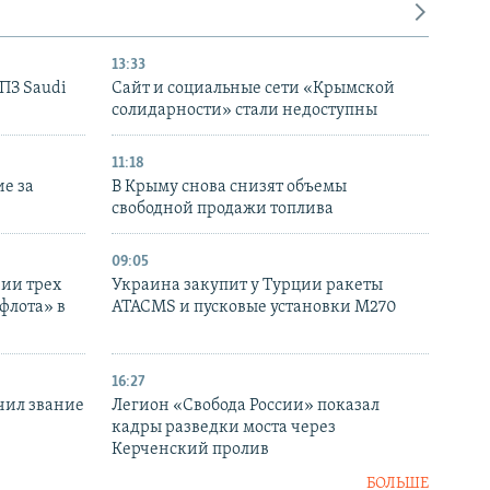
13:33
НПЗ Saudi
Сайт и социальные сети «Крымской
солидарности» стали недоступны
11:18
е за
В Крыму снова снизят объемы
свободной продажи топлива
09:05
нии трех
Украина закупит у Турции ракеты
флота» в
ATACMS и пусковые установки M270
16:27
чил звание
Легион «Свобода России» показал
кадры разведки моста через
Керченский пролив
БОЛЬШЕ