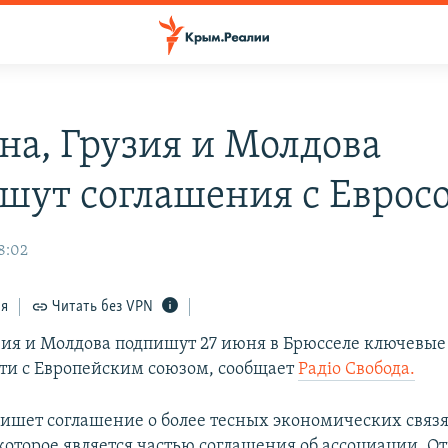
на, Грузия и Молдова
шут соглашения с Еврос
8:02
ся
Читать без VPN
зия и Молдова подпишут 27 июня в Брюсселе ключевые
ти с Европейским союзом, сообщает
Радiо Свобода.
ишет соглашение о более тесных экономических связя
которое является частью соглашения об ассоциации. О