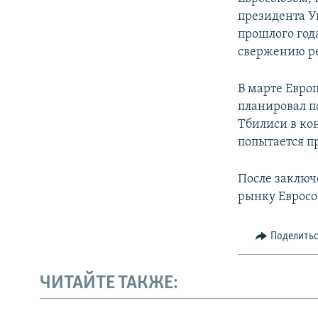
ПОБЕДИТЕЛЕЙ НЕ СУДЯТ?
президента У
КРЫМ.НЕПОКОРЕННЫЙ
прошлого год
свержению р
ELIFBE
УКРАИНСКАЯ ПРОБЛЕМА КРЫМА
В марте Евро
планировал п
Тбилиси в кон
попытается пр
После заключ
рынку Евросо
Поделить
ЧИТАЙТЕ ТАКЖЕ: