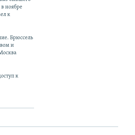
 в ноябре
ел к
ние. Брюссель
евом и
 Москва
оступ к