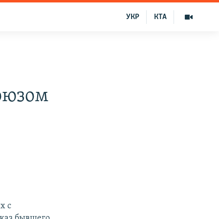
УКР
КТА
оюзом
х с
тказ бывшего