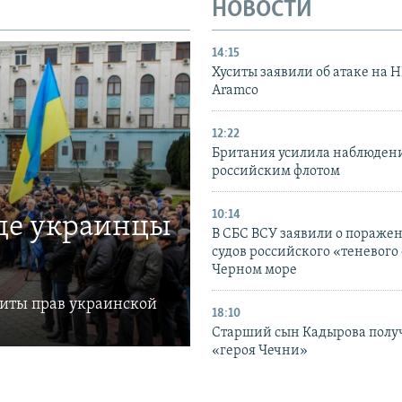
НОВОСТИ
14:15
Хуситы заявили об атаке на 
Aramco
12:22
Британия усилила наблюдени
российским флотом
10:14
где украинцы
В СБС ВСУ заявили о пораже
судов российского «теневого 
Черном море
щиты прав украинской
18:10
Старший сын Кадырова полу
«героя Чечни»