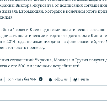
краины Виктора Януковича от подписания соглашения
а вызвала Евромайдан, который в конечном итоге прив
ежима.
пейский союз и Киев подписали политическое соглаше
одписать политические и торговые договоры с Кишин
це 2014 года, но изменил даты на фоне опасений, что
епятствовать процессу.
ения соглашений Украина, Молдова и Грузия получат д
юза с его 500 миллионами потребителей.
ся
Читать без VPN
Follow us
Печать