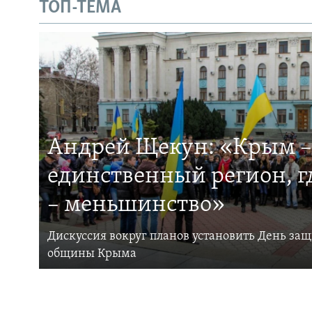
ТОП-ТЕМА
Андрей Щекун: «Крым –
единственный регион, 
– меньшинство»
Дискуссия вокруг планов установить День за
общины Крыма