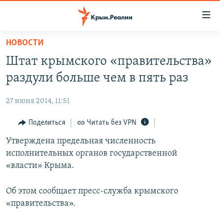
Доступность
ссылки
Вернуться
НОВОСТИ
к
НОВОСТИ
Штат крымского «правительства»
основному
СПЕЦПРОЕКТЫ
содержанию
раздули больше чем в пять раз
ВОДА
Вернутся
ГРУЗ 200
к
27 июня 2014, 11:51
ИСТОРИЯ
КАРТА ВОЕННЫХ ОБЪЕКТОВ КРЫМА
главной
ЕЩЕ
Поделиться
Читать без VPN
11 ЛЕТ ОККУПАЦИИ КРЫМА. 11 ИСТОРИЙ СОПРОТИВЛЕНИЯ
навигации
Вернутся
РАДІО СВОБОДА
Утверждена предельная численность
ИНТЕРАКТИВ
к
исполнительных органов государственной
КАК ОБОЙТИ БЛОКИРОВКУ
ИНФОГРАФИКА
поиску
«власти» Крыма.
ТЕЛЕПРОЕКТ КРЫМ.РЕАЛИИ
Українською
Об этом сообщает пресс-служба крымского
СОВЕТЫ ПРАВОЗАЩИТНИКОВ
Qırımtatar
«правительства».
ПРОПАВШИЕ БЕЗ ВЕСТИ