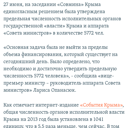
27 июня, на заседании «Совмина» Крыма
ПРИСОЕДИНЯЙТЕСЬ!
ПОБЕДИТЕЛЕЙ НЕ СУДЯТ?
единогласным решением была утверждена
КРЫМ.НЕПОКОРЕННЫЙ
предельная численность исполнительных органов
государственной «власти» Крыма и аппарата
ELIFBE
«Совета министров» в количестве 5772 чел.
УКРАИНСКАЯ ПРОБЛЕМА КРЫМА
Все сайты RFE/RL
«Основная задача была не выйти за пределы
объема финансирования, который существует на
сегодняшний день. Было определено, что
необходимо и достаточно утвердить предельную
численность 5772 человека», - сообщила «вице-
премьер министр – руководитель аппарата Совета
министров» Лариса Опанасюк.
Как отмечает интернет-издание
«События Крыма»
,
общая численность органов исполнительной власти
Крыма на 2013 год была установлена в 1041
единицу, что в 5,5 раза меньше, чем сейчас. В том