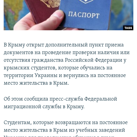
ПРИСОЕДИНЯЙТЕСЬ!
ПОБЕДИТЕЛЕЙ НЕ СУДЯТ?
КРЫМ.НЕПОКОРЕННЫЙ
ELIFBE
УКРАИНСКАЯ ПРОБЛЕМА КРЫМА
В Крыму открыт дополнительный пункт приема
Все сайты RFE/RL
документов на проведение проверки наличия или
отсутствия гражданства Российской Федерации у
крымских студентов, которые обучались на
территории Украины и вернулись на постоянное
место жительства в Крым.
Об этом сообщила пресс-служба Федеральной
миграционной службы в Крыму.
Студентам, которые возвращаются на постоянное
место жительства в Крым из учебных заведений