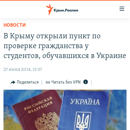
Доступность
ссылки
Вернуться
НОВОСТИ
к
НОВОСТИ
В Крыму открыли пункт по
основному
СПЕЦПРОЕКТЫ
содержанию
проверке гражданства у
ВОДА
Вернутся
ГРУЗ 200
студентов, обучавшихся в Украине
к
ИСТОРИЯ
КАРТА ВОЕННЫХ ОБЪЕКТОВ КРЫМА
главной
27 июня 2014, 13:37
ЕЩЕ
11 ЛЕТ ОККУПАЦИИ КРЫМА. 11 ИСТОРИЙ СОПРОТИВЛЕНИЯ
навигации
Вернутся
Поделиться
Читать без VPN
РАДІО СВОБОДА
ИНТЕРАКТИВ
к
КАК ОБОЙТИ БЛОКИРОВКУ
ИНФОГРАФИКА
поиску
ТЕЛЕПРОЕКТ КРЫМ.РЕАЛИИ
Українською
СОВЕТЫ ПРАВОЗАЩИТНИКОВ
Qırımtatar
ПРОПАВШИЕ БЕЗ ВЕСТИ