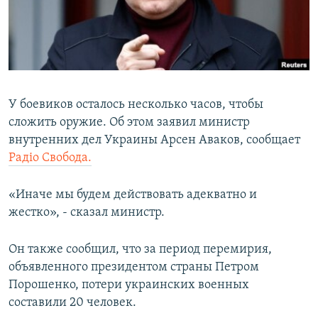
ПРИСОЕДИНЯЙТЕСЬ!
ПОБЕДИТЕЛЕЙ НЕ СУДЯТ?
КРЫМ.НЕПОКОРЕННЫЙ
ELIFBE
УКРАИНСКАЯ ПРОБЛЕМА КРЫМА
У боевиков осталось несколько часов, чтобы
Все сайты RFE/RL
сложить оружие. Об этом заявил министр
внутренних дел Украины Арсен Аваков, сообщает
Радiо Свобода.
«Иначе мы будем действовать адекватно и
жестко», - сказал министр.
Он также сообщил, что за период перемирия,
объявленного президентом страны Петром
Порошенко, потери украинских военных
составили 20 человек.