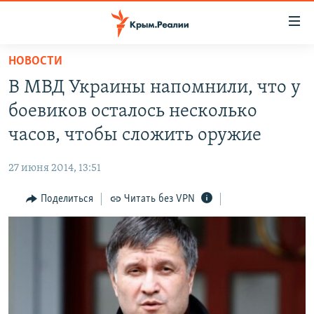
Доступность
ссылки
Вернуться
НОВОСТИ
к
НОВОСТИ
В МВД Украины напомнили, что у
основному
СПЕЦПРОЕКТЫ
содержанию
боевиков осталось несколько
ВОДА
Вернутся
ГРУЗ 200
часов, чтобы сложить оружие
к
ИСТОРИЯ
КАРТА ВОЕННЫХ ОБЪЕКТОВ КРЫМА
главной
27 июня 2014, 13:51
ЕЩЕ
11 ЛЕТ ОККУПАЦИИ КРЫМА. 11 ИСТОРИЙ СОПРОТИВЛЕНИЯ
навигации
Вернутся
Поделиться
Читать без VPN
РАДІО СВОБОДА
ИНТЕРАКТИВ
к
КАК ОБОЙТИ БЛОКИРОВКУ
ИНФОГРАФИКА
поиску
ТЕЛЕПРОЕКТ КРЫМ.РЕАЛИИ
Українською
СОВЕТЫ ПРАВОЗАЩИТНИКОВ
Qırımtatar
ПРОПАВШИЕ БЕЗ ВЕСТИ