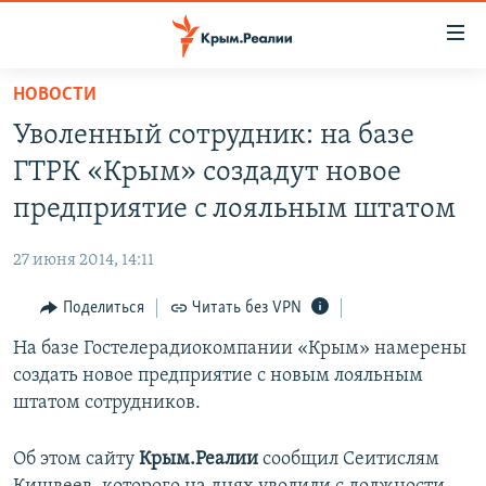
Доступность
ссылки
Вернуться
НОВОСТИ
к
НОВОСТИ
Уволенный сотрудник: на базе
основному
СПЕЦПРОЕКТЫ
содержанию
ГТРК «Крым» создадут новое
ВОДА
Вернутся
ГРУЗ 200
предприятие с лояльным штатом
к
ИСТОРИЯ
КАРТА ВОЕННЫХ ОБЪЕКТОВ КРЫМА
главной
27 июня 2014, 14:11
ЕЩЕ
11 ЛЕТ ОККУПАЦИИ КРЫМА. 11 ИСТОРИЙ СОПРОТИВЛЕНИЯ
навигации
Вернутся
Поделиться
Читать без VPN
РАДІО СВОБОДА
ИНТЕРАКТИВ
к
На базе Гостелерадиокомпании «Крым» намерены
КАК ОБОЙТИ БЛОКИРОВКУ
ИНФОГРАФИКА
поиску
создать новое предприятие с новым лояльным
ТЕЛЕПРОЕКТ КРЫМ.РЕАЛИИ
штатом сотрудников.
Українською
СОВЕТЫ ПРАВОЗАЩИТНИКОВ
Qırımtatar
Об этом сайту
Крым.Реалии
сообщил Сеитислям
ПРОПАВШИЕ БЕЗ ВЕСТИ