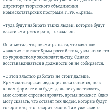
Кишвеев, которого на днях уволили с должности
ПРИСОЕДИНЯЙТЕСЬ!
ПОБЕДИТЕЛЕЙ НЕ СУДЯТ?
директора творческого объединения
крымскотатарских программ ГТРК «Крым».
КРЫМ.НЕПОКОРЕННЫЙ
ELIFBE
«Туда будут набирать таких людей, которые будут
власти смотреть в рот», - сказал он.
УКРАИНСКАЯ ПРОБЛЕМА КРЫМА
Все сайты RFE/RL
Он отметил, что, несмотря на то, что местные
«власти» считают Крым российским, увольняли его
по украинскому законодательству. Однако
восстанавливаться в должности он не собирается.
«С этой властью работать не стоит дальше.
Крымскотатарская редакция пока остается, но в
каком формате она будет дальше существовать,
мне сложно спрогнозировать, время покажет. Одно
могу сказать, что оставят тех людей, которые будут
говорить то, что говорит власть. Там уже своего