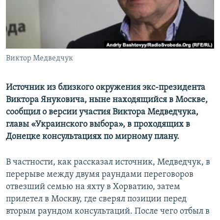
ПРИСОЕДИНЯЙТЕСЬ!
ПОБЕДИТЕЛЕЙ НЕ СУДЯТ?
КРЫМ.НЕПОКОРЕННЫЙ
ELIFBE
Виктор Медведчук
УКРАИНСКАЯ ПРОБЛЕМА КРЫМА
Все сайты RFE/RL
Источник из близкого окружения экс-президента
Виктора Януковича, ныне находящийся в Москве,
сообщил о версии участия Виктора Медведчука,
главы «Украинского выбора», в проходящих в
Донецке консультациях по мирному плану.
В частности, как рассказал источник, Медведчук, в
перерыве между двумя раундами переговоров
отвезший семью на яхту в Хорватию, затем
прилетел в Москву, где сверял позиции перед
вторым раундом консультаций. После чего отбыл в