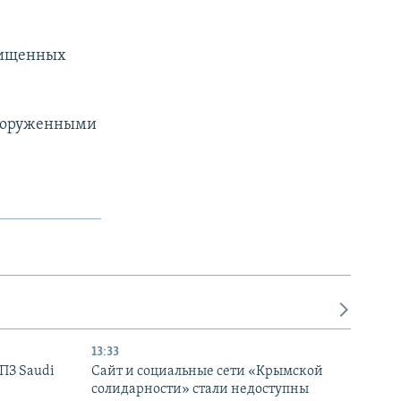
охищенных
вооруженными
13:33
НПЗ Saudi
Сайт и социальные сети «Крымской
солидарности» стали недоступны