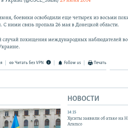
в Україні (@OSCE_SMM)
29 июня 2014
6 июня, боевики освободили еще четырех из восьми п
. С ними связь пропала 26 мая в Донецкой области.
ый случай похищения международных наблюдателей 
Украине.
ся
Читать без VPN
Follow us
Печать
НОВОСТИ
14:15
Хуситы заявили об атаке на 
Aramco