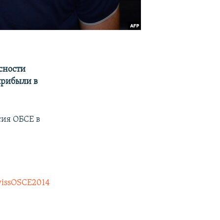
сности
прибыли в
сия ОБСЕ в
issOSCE2014