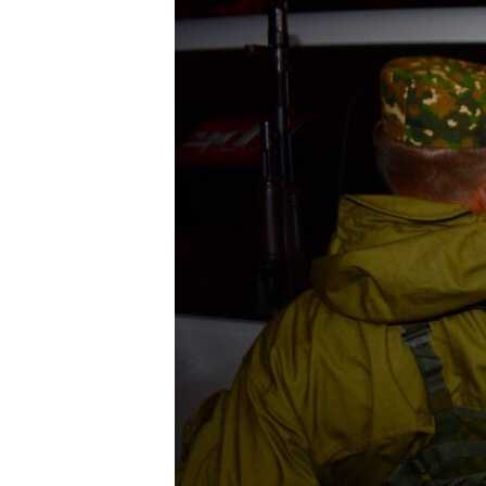
ПОБЕДИТЕЛЕЙ НЕ СУДЯТ?
КРЫМ.НЕПОКОРЕННЫЙ
ELIFBE
УКРАИНСКАЯ ПРОБЛЕМА КРЫМА