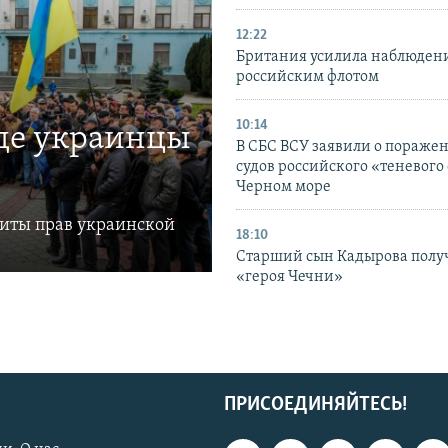
12:22
Британия усилила наблюдени
российским флотом
10:14
где украинцы
В СБС ВСУ заявили о пораже
судов российского «теневого 
Черном море
щиты прав украинской
18:10
Старший сын Кадырова полу
«героя Чечни»
ПРИСОЕДИНЯЙТЕСЬ!