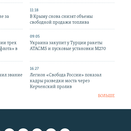
11:18
е за
В Крыму снова снизят объемы
свободной продажи топлива
09:05
нии трех
Украина закупит у Турции ракеты
флота» в
ATACMS и пусковые установки M270
16:27
чил звание
Легион «Свобода России» показал
кадры разведки моста через
Керченский пролив
БОЛЬШЕ