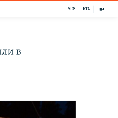
УКР
КТА
ли в