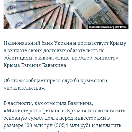
ПРИСОЕДИНЯЙТЕСЬ!
ПОБЕДИТЕЛЕЙ НЕ СУДЯТ?
КРЫМ.НЕПОКОРЕННЫЙ
ELIFBE
УКРАИНСКАЯ ПРОБЛЕМА КРЫМА
Национальный банк Украины препятствует Крыму
Все сайты RFE/RL
в выплате своих долговых обязательств по
облигациям, заявила «вице-премьер-министр»
Крыма Евгения Бавыкина.
Об этом сообщает пресс-служба крымского
«правительства».
В частности, как отметила Бавыкина,
«Министерство финансов Крыма» готово погасить
основную сумму долга перед инвесторами в
размере 133 млн грн (505,4 млн руб) и выплатить