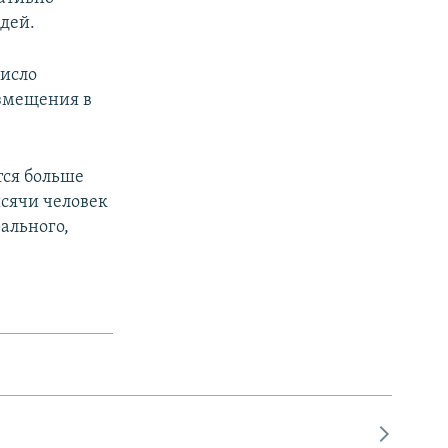
дей.
число
азмещения в
тся больше
ысячи человек
ального,