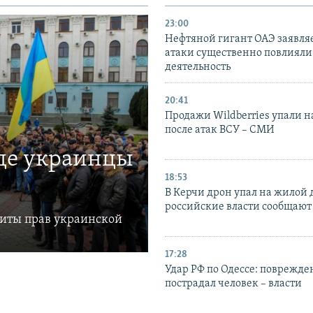
23:00
Нефтяной гигант ОАЭ заявляе
атаки существенно повлияли 
деятельность
20:41
Продажи Wildberries упали н
после атак ВСУ – СМИ
где украинцы
18:53
В Керчи дрон упал на жилой 
российские власти сообщают
щиты прав украинской
17:28
Удар РФ по Одессе: поврежде
пострадал человек – власти