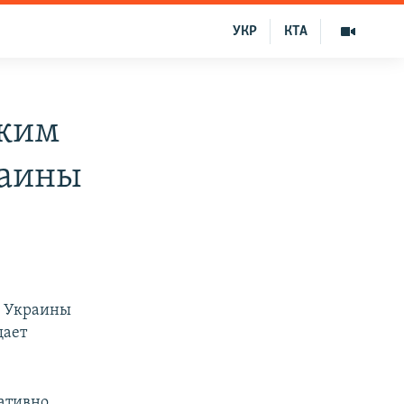
УКР
КТА
ежим
раины
з Украины
щает
ативно