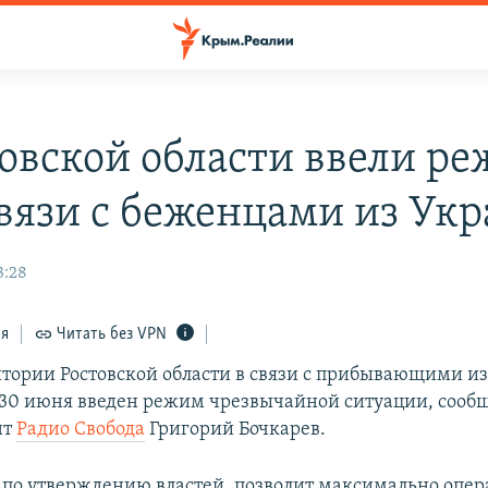
товской области ввели р
связи с беженцами из Ук
3:28
ся
Читать без VPN
итории Ростовской области в связи с прибывающими и
30 июня введен режим чрезвычайной ситуации, сооб
нт
Радио Свобода
Григорий Бочкарев.
 по утверждению властей, позволит максимально опер