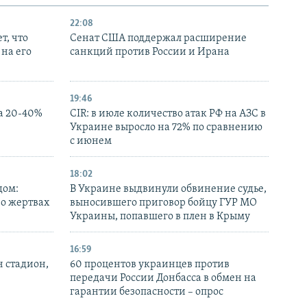
22:08
т, что
Сенат США поддержал расширение
на его
санкций против России и Ирана
19:46
а 20-40%
CIR: в июле количество атак РФ на АЗС в
Украине выросло на 72% по сравнению
с июнем
18:02
дом:
В Украине выдвинули обвинение судье,
 о жертвах
выносившего приговор бойцу ГУР МО
Украины, попавшего в плен в Крыму
16:59
н стадион,
60 процентов украинцев против
передачи России Донбасса в обмен на
гарантии безопасности – опрос