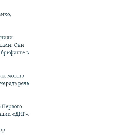
енко,
учили
ными. Они
а брифинге в
как можно
чередь речь
 «Первого
тации «ДНР».
ор