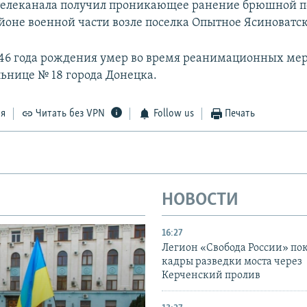
телеканала получил проникающее ранение брюшной п
айоне военной части возле поселка Опытное Ясиноватск
46 года рождения умер во время реанимационных ме
льнице № 18 города Донецка.
ся
Читать без VPN
Follow us
Печать
НОВОСТИ
16:27
Легион «Свобода России» по
кадры разведки моста через
Керченский пролив