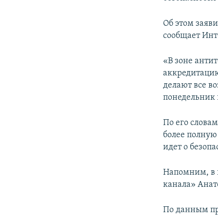
ПОБЕДИТЕЛЕЙ НЕ СУДЯТ?
КРЫМ.НЕПОКОРЕННЫЙ
Об этом заяв
сообщает Инт
ELIFBE
УКРАИНСКАЯ ПРОБЛЕМА КРЫМА
«В зоне анти
аккредитацию
делают все во
понедельник 
По его слова
более полную
идет о безопа
Напомним, в 
канала» Анато
По данным пр