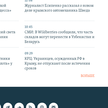
12:08
ухой
Журналист Есипенко рассказал о новом
десса»
деле крымского автомеханика Шведа
10:45
ний света
СМИ: В Wildberries сообщили, что часть
ания
складов могут перенести в Узбекистан и
Беларусь
09:29
отники
КРЦ: Украинцев, осужденных РФ в
лота» у
Крыму, не отпускают после истечения
сроков
БОЛЬШЕ