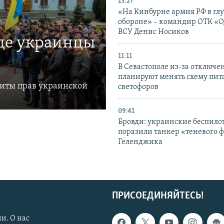
13:27
«На Кинбурне армия РФ в гл
обороне» – командир ОТК «О
ВСУ Денис Носиков
где украинцы
11:11
В Севастополе из-за отключе
планируют менять схему пит
щиты прав украинской
светофоров
09:41
Бровди: украинские беспил
поразили танкер «теневого ф
Геленджика
ПРИСОЕДИНЯЙТЕСЬ!
и. О нас