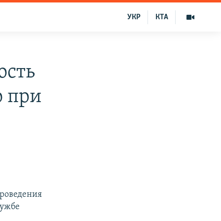
УКР
КТА
ость
о при
проведения
лужбе