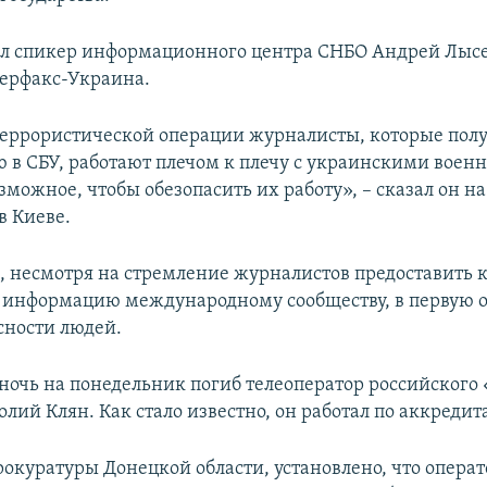
ил спикер информационного центра СНБО Андрей Лыс
ерфакс-Украина.
террористической операции журналисты, которые пол
 в СБУ, работают плечом к плечу с украинскими воен
зможное, чтобы обезопасить их работу», – сказал он н
в Киеве.
м, несмотря на стремление журналистов предоставить 
 информацию международному сообществу, в первую о
сности людей.
ночь на понедельник погиб телеоператор российского
лий Клян. Как стало известно, он работал по аккреди
окуратуры Донецкой области, установлено, что операт