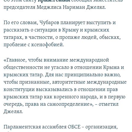
Об этом сайту
Крым.Реалии
сообщил заместитель
ПРИСОЕДИНЯЙТЕСЬ!
ПОБЕДИТЕЛЕЙ НЕ СУДЯТ?
председателя Меджлиса Нариман Джелял.
КРЫМ.НЕПОКОРЕННЫЙ
По его словам, Чубаров планирует выступить и
ELIFBE
рассказать о ситуации в Крыму и крымских
татарах, в частности, о пропаже людей, обысках,
УКРАИНСКАЯ ПРОБЛЕМА КРЫМА
проблеме с ксенофобией.
Все сайты RFE/RL
«Главное, чтобы внимание международной
общественности не угасало в отношении Крыма и
крымских татар. Для нас принципиально важно,
чтобы признанные, авторитетные международные
конституции высказывались в отношении прав
крымских татар как коренного народа, и в первую
очередь, права на самоопределение», – отметил
Джелял.
Парламентская ассамблея ОБСЕ – организация,