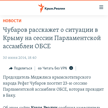
Доступность
ссылки
Вернуться
НОВОСТИ
к
НОВОСТИ
Чубаров расскажет о ситуации в
основному
СПЕЦПРОЕКТЫ
содержанию
Крыму на сессии Парламентской
ВОДА
Вернутся
ГРУЗ 200
ассамблеи ОБСЕ
к
ИСТОРИЯ
КАРТА ВОЕННЫХ ОБЪЕКТОВ КРЫМА
главной
30 июня 2014, 18:40
ЕЩЕ
11 ЛЕТ ОККУПАЦИИ КРЫМА. 11 ИСТОРИЙ СОПРОТИВЛЕНИЯ
навигации
Вернутся
Поделиться
Читать без VPN
РАДІО СВОБОДА
ИНТЕРАКТИВ
к
Председатель Меджлиса крымскотатарского
КАК ОБОЙТИ БЛОКИРОВКУ
ИНФОГРАФИКА
поиску
народа Рефат Чубаров посетит 23-ю сессию
ТЕЛЕПРОЕКТ КРЫМ.РЕАЛИИ
Парламентской ассамблеи ОБСЕ, которая проходит
Українською
в Баку.
СОВЕТЫ ПРАВОЗАЩИТНИКОВ
Qırımtatar
ПРОПАВШИЕ БЕЗ ВЕСТИ