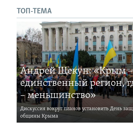
ТОП-ТЕМА
Андрей Щекун: «Крым –
единственный регион, 
– меньшинство»
Дискуссия вокруг планов установить День за
общины Крыма