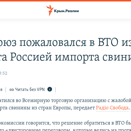
оюз пожаловался в ВТО и
та Россией импорта сви
8:52
ся
Читать без VPN
атился во Всемирную торговую организацию с жалобой
рта свинины из стран Европы, передает
Радiо Свобода
.
окомиссии говорится, что решение обратиться в ВТО б
 что «двусторонние переговоры, которые велись на про