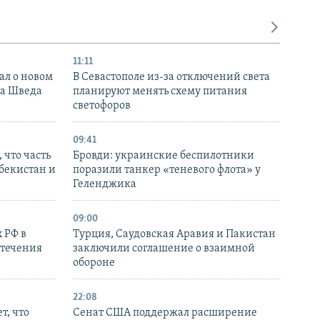
11:11
ал о новом
В Севастополе из-за отключений света
ка Шведа
планируют менять схему питания
светофоров
09:41
 что часть
Бровди: украинские беспилотники
збекистан и
поразили танкер «теневого флота» у
Геленджика
09:00
 РФ в
Турция, Саудовская Аравия и Пакистан
стечения
заключили соглашение о взаимной
обороне
22:08
т, что
Сенат США поддержал расширение