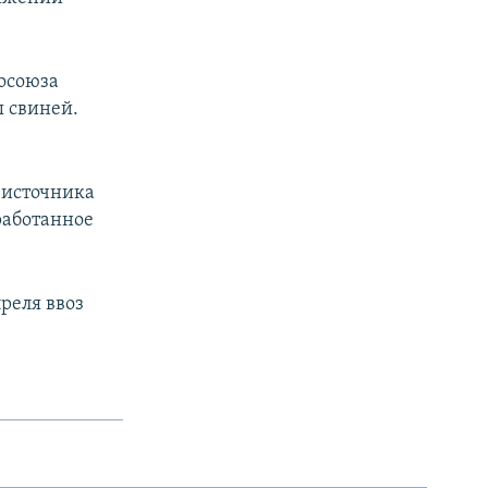
росоюза
ы свиней.
ы
 источника
работанное
преля ввоз