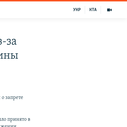
УКР
КТА
з-за
нины
 о запрете
ыло принято в
тяжении