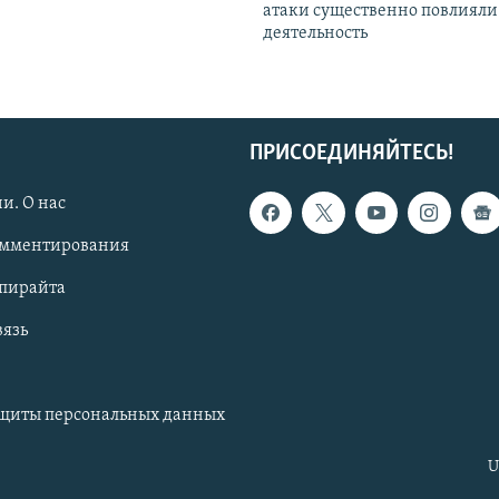
атаки существенно повлияли 
деятельность
ПРИСОЕДИНЯЙТЕСЬ!
и. О нас
омментирования
опирайта
вязь
ащиты персональных данных
U