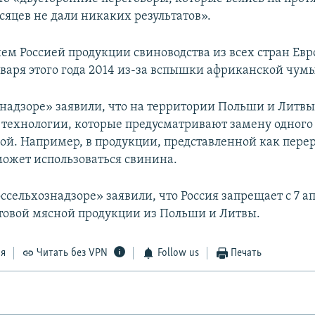
сяцев не дали никаких результатов».
ием Россией продукции свиноводства из всех стран Ев
нваря этого года 2014 из-за вспышки африканской чум
знадзоре» заявили, что на территории Польши и Литв
 технологии, которые предусматривают замену одного
гой. Например, в продукции, представленной как пере
может использоваться свинина.
оссельхознадзоре» заявили, что Россия запрещает с 7 а
отовой мясной продукции из Польши и Литвы.
ся
Читать без VPN
Follow us
Печать