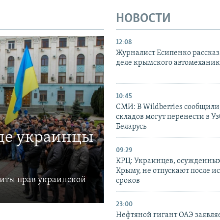
НОВОСТИ
12:08
Журналист Есипенко рассказ
деле крымского автомехани
10:45
СМИ: В Wildberries сообщили,
складов могут перенести в У
Беларусь
где украинцы
09:29
КРЦ: Украинцев, осужденных
Крыму, не отпускают после и
щиты прав украинской
сроков
23:00
Нефтяной гигант ОАЭ заявляе