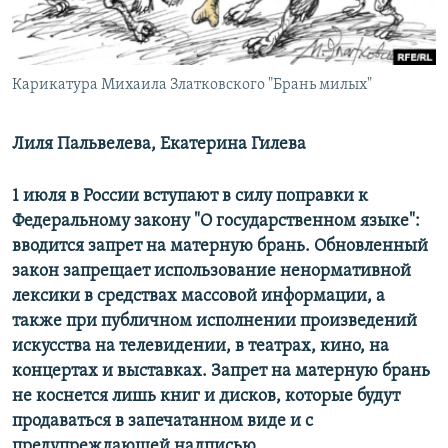
ПРИСОЕДИНЯЙТЕСЬ!
ПОБЕДИТЕЛЕЙ НЕ СУДЯТ?
КРЫМ.НЕПОКОРЕННЫЙ
Карикатура Михаила Златковского "Брань милых"
ELIFBE
УКРАИНСКАЯ ПРОБЛЕМА КРЫМА
Лиля Пальвелева, Екатерина Гилева
Все сайты RFE/RL
1 июля в России вступают в силу поправки к
Федеральному закону "О государственном языке":
вводится запрет на матерную брань. Обновленный
закон запрещает использование ненормативной
лексики в средствах массовой информации, а
также при публичном исполнении произведений
искусства на телевидении, в театрах, кино, на
концертах и выставках. Запрет на матерную брань
не коснется лишь книг и дисков, которые будут
продаваться в запечатанном виде и с
предупреждающей надписью.