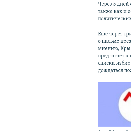
Через 5 дней
также как и е
политических
Еще через тр
о письме през
мнению, Крым
предлагает в
списки избир
дождаться по