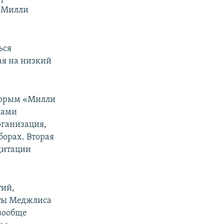
 «Милли
ься
ая на низкий
оторым «Милли
ками
рганизация,
борах. Вторая
дитации
тий,
нты Меджлиса
 вообще