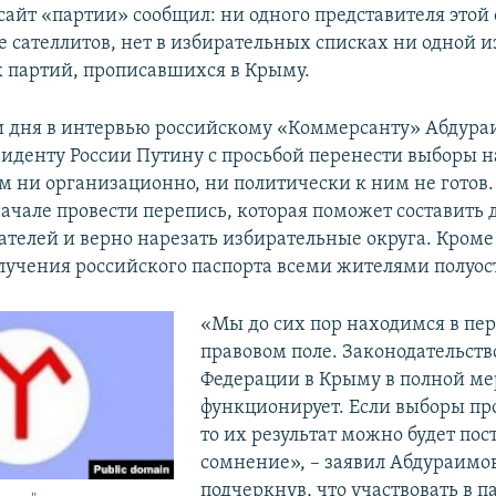
 сайт «партии» сообщил: ни одного представителя этой
е сателлитов, нет в избирательных списках ни одной 
 партий, прописавшихся в Крыму.
и дня в интервью российскому «Коммерсанту» Абдура
иденту России Путину с просьбой перенести выборы на
 ни организационно, ни политически к ним не готов.
начале провести перепись, которая поможет составить
ателей и верно нарезать избирательные округа. Кроме 
лучения российского паспорта всеми жителями полуос
«Мы до сих пор находимся в пе
правовом поле. Законодательств
Федерации в Крыму в полной ме
функционирует. Если выборы про
то их результат можно будет пос
сомнение», – заявил Абдураимов
подчеркнув, что участвовать в 