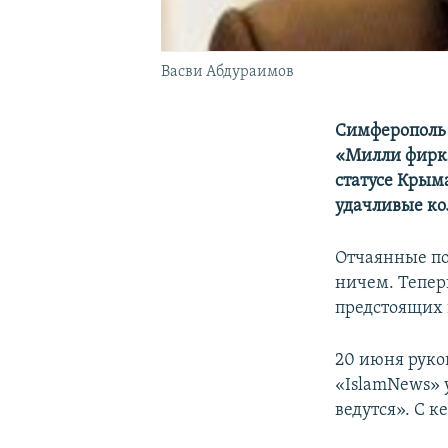
Васви Абдураимов
Симферополь
«Милли фирка
статусе Крыма
удачливые ко
Отчаянные по
ничем. Тепер
предстоящих 
20 июня рук
«IslamNews» 
ведутся». С к