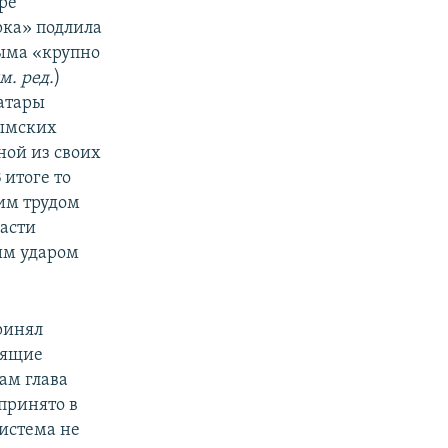
ре
ка» подлила
рыма «крупно
м. ред.
)
атары
рымских
ной из своих
В итоге то
ким трудом
части
им ударом
ринял
оящие
ам глава
принято в
система не