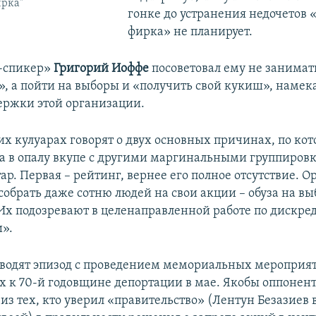
ирка"
гонке до устранения недочетов
фирка» не планирует.
е-спикер»
Григорий Иоффе
посоветовал ему не занимат
, а пойти на выборы и «получить свой кукиш», намек
ержки этой организации.
их кулуарах говорят о двух основных причинах, по к
а в опалу вкупе с другими маргинальными группиров
р. Первая – рейтинг, вернее его полное отсутствие. О
собрать даже сотню людей на свои акции – обуза на вы
 Их подозревают в целенаправленной работе по дискре
и».
водят эпизод с проведением мемориальных мероприя
 к 70-й годовщине депортации в мае. Якобы оппоне
из тех, кто уверил «правительство» (Лентун Безазиев