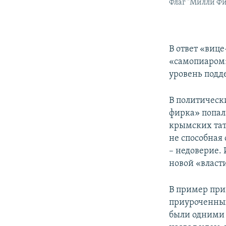
Флаг "Милли Ф
В ответ «виц
«самопиаром»
уровень подд
В политическ
фирка» попал
крымских тата
не способная 
– недоверие.
новой «власт
В пример при
приуроченных
были одними 