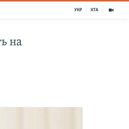
УКР
КТА
ь на