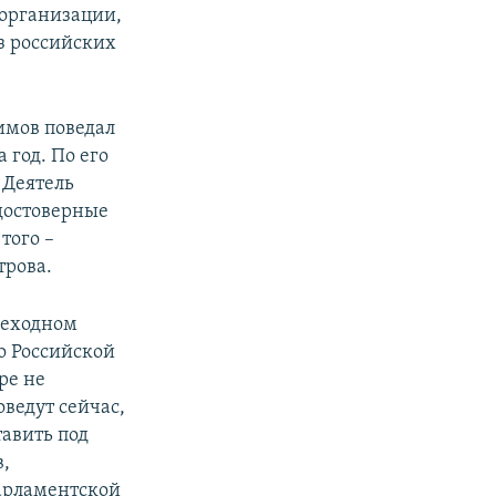
 организации,
из российских
имов поведал
 год. По его
 Деятель
 достоверные
того –
трова.
реходном
о Российской
ре не
ведут сейчас,
тавить под
,
парламентской