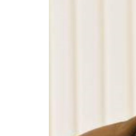
ПОБЕДИТЕЛЕЙ НЕ СУДЯТ?
КРЫМ.НЕПОКОРЕННЫЙ
ELIFBE
УКРАИНСКАЯ ПРОБЛЕМА КРЫМА