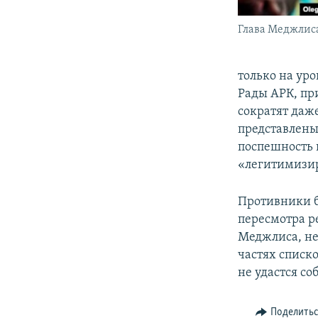
Глава Меджлиса
только на ур
Рады АРК, пр
сократят даж
представлены 
поспешность 
«легитимизир
Противники б
пересмотра р
Меджлиса, не
частях списко
не удастся со
Поделить