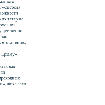
олжного
: «Система
зможности
ких татар не
ерховной
существенно
йчас
о его мнению,
в Крыму».
лтая для
ели
 проходных
и», даже если