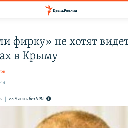
и фирку» не хотят видет
ах в Крыму
тов
:14
ся
Читать без VPN