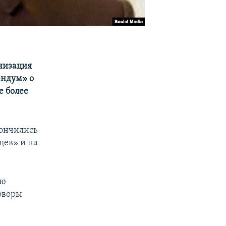
низация
ендум» о
е более
кончились
цев» и на
ью
говоры