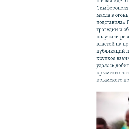
назвал идею 
Симферополя,
масла в огон
подставила» 
трагедии и о
получили рез
властей на п
публикаций 
хрупкое взаи
удалось доби
крымских тат
крымского пр