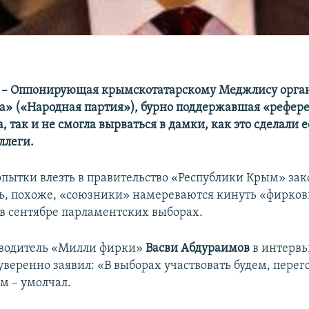
 – Оппонирующая крымскотатарскому Меджлису орга
» («Народная партия»), бурно поддержавшая «рефер
, так и не смогла вырваться в дамки, как это сделали е
ллеги.
пытки влезть в правительство «Республики Крым» за
ь, похоже, «союзники» намереваются кинуть «фирков
в сентябре парламентских выборах.
оводитель «Милли фирки»
Васви Абдураимов
в интерв
уверенно заявил: «В выборах участвовать будем, пере
ем – умолчал.