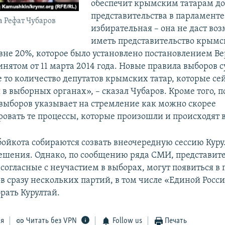
обеспечит крымским татарам д
представительства в парламенте
 Рефат Чубаров
избирательная – она не даст во
иметь представительство крымс
овне 20%, которое было установлено постановлением В
инятом от 11 марта 2014 года. Новые правила выборов 
е то количество депутатов крымских татар, которые се
в выборных органах», – сказал Чубаров. Кроме того, п
выборов указывает на стремление как можно скорее
овать те процессы, которые произошли и происходят 
ойкота собираются созвать внеочередную сессию Куру
ешения. Однако, по сообщению ряда СМИ, представит
согласные с неучастием в выборах, могут появиться в
в сразу нескольких партий, в том числе «Единой Росси
брать Курултай.
ся
Читать без VPN
Follow us
Печать