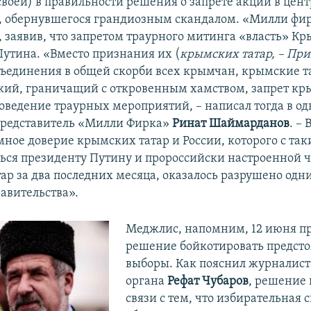
своей) в правильности решения о запрете акций в цент
 обернувшегося грандиозным скандалом. «Милли фир
ь, заявив, что запретом траурного митинга «власть» К
Путина. «Вместо признания их (
крымских татар, – При
бъединения в общей скорби всех крымчан, крымские т
кий, граничащий с откровенным хамством, запрет к
роведение траурных мероприятий, – написал тогда в од
представитель «Милли Фирка»
Ринат Шаймарданов
. – 
мное доверие крымских татар и России, которого с та
ться президенту Путину и пророссийски настроенной 
ар за два последних месяца, оказалось разрушено одн
авительства».
Меджлис, напомним, 12 июня п
решение бойкотировать предст
выборы. Как пояснил журналист
органа
Рефат Чубаров
, решение 
связи с тем, что избирательная 