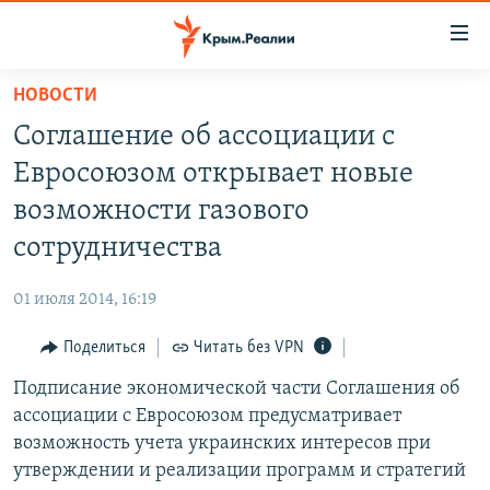
Доступность
ссылки
Вернуться
НОВОСТИ
к
НОВОСТИ
Соглашение об ассоциации с
основному
СПЕЦПРОЕКТЫ
содержанию
Евросоюзом открывает новые
ВОДА
Вернутся
ГРУЗ 200
возможности газового
к
ИСТОРИЯ
КАРТА ВОЕННЫХ ОБЪЕКТОВ КРЫМА
сотрудничества
главной
ЕЩЕ
11 ЛЕТ ОККУПАЦИИ КРЫМА. 11 ИСТОРИЙ СОПРОТИВЛЕНИЯ
навигации
01 июля 2014, 16:19
Вернутся
РАДІО СВОБОДА
ИНТЕРАКТИВ
к
Поделиться
Читать без VPN
КАК ОБОЙТИ БЛОКИРОВКУ
ИНФОГРАФИКА
поиску
Подписание экономической части Соглашения об
ТЕЛЕПРОЕКТ КРЫМ.РЕАЛИИ
Українською
ассоциации с Евросоюзом предусматривает
СОВЕТЫ ПРАВОЗАЩИТНИКОВ
возможность учета украинских интересов при
Qırımtatar
утверждении и реализации программ и стратегий
ПРОПАВШИЕ БЕЗ ВЕСТИ