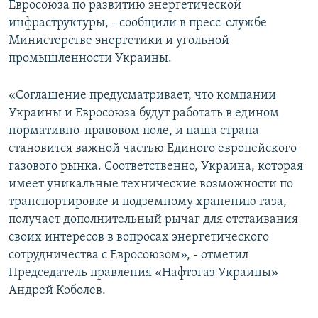
Евросоюза по развитию энергетической
ПРИСОЕДИНЯЙТЕСЬ!
ПОБЕДИТЕЛЕЙ НЕ СУДЯТ?
инфраструктуры, - сообщили в пресс-службе
КРЫМ.НЕПОКОРЕННЫЙ
Министерстве энергетики и угольной
промышленности Украины.
ELIFBE
УКРАИНСКАЯ ПРОБЛЕМА КРЫМА
«Соглашение предусматривает, что компании
Все сайты RFE/RL
Украины и Евросоюза будут работать в едином
нормативно-правовом поле, и наша страна
становится важной частью Единого европейского
газового рынка. Соответственно, Украина, которая
имеет уникальные технические возможности по
транспортировке и подземному хранению газа,
получает дополнительный рычаг для отстаивания
своих интересов в вопросах энергетического
сотрудничества с Евросоюзом», - отметил
Председатель правления «Нафтогаз Украины»
Андрей Коболев.