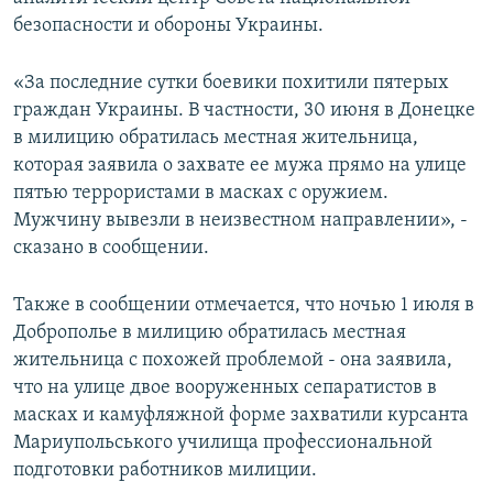
ПРИСОЕДИНЯЙТЕСЬ!
ПОБЕДИТЕЛЕЙ НЕ СУДЯТ?
безопасности и обороны Украины.
КРЫМ.НЕПОКОРЕННЫЙ
«За последние сутки боевики похитили пятерых
ELIFBE
граждан Украины. В частности, 30 июня в Донецке
в милицию обратилась местная жительница,
УКРАИНСКАЯ ПРОБЛЕМА КРЫМА
которая заявила о захвате ее мужа прямо на улице
Все сайты RFE/RL
пятью террористами в масках с оружием.
Мужчину вывезли в неизвестном направлении», -
сказано в сообщении.
Также в сообщении отмечается, что ночью 1 июля в
Доброполье в милицию обратилась местная
жительница с похожей проблемой - она заявила,
что на улице двое вооруженных сепаратистов в
масках и камуфляжной форме захватили курсанта
Мариупольського училища профессиональной
подготовки работников милиции.