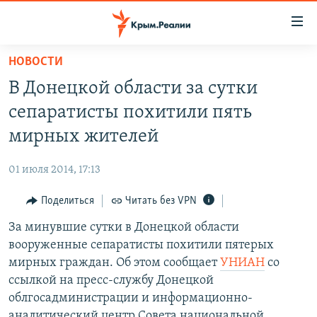
Доступность
ссылки
Вернуться
НОВОСТИ
к
НОВОСТИ
В Донецкой области за сутки
основному
СПЕЦПРОЕКТЫ
содержанию
сепаратисты похитили пять
ВОДА
Вернутся
ГРУЗ 200
мирных жителей
к
ИСТОРИЯ
КАРТА ВОЕННЫХ ОБЪЕКТОВ КРЫМА
главной
01 июля 2014, 17:13
ЕЩЕ
11 ЛЕТ ОККУПАЦИИ КРЫМА. 11 ИСТОРИЙ СОПРОТИВЛЕНИЯ
навигации
Вернутся
Поделиться
Читать без VPN
РАДІО СВОБОДА
ИНТЕРАКТИВ
к
За минувшие сутки в Донецкой области
КАК ОБОЙТИ БЛОКИРОВКУ
ИНФОГРАФИКА
поиску
вооруженные сепаратисты похитили пятерых
ТЕЛЕПРОЕКТ КРЫМ.РЕАЛИИ
мирных граждан. Об этом сообщает
УНИАН
со
Українською
ссылкой на пресс-службу Донецкой
СОВЕТЫ ПРАВОЗАЩИТНИКОВ
Qırımtatar
облгосадминистрации и информационно-
ПРОПАВШИЕ БЕЗ ВЕСТИ
аналитический центр Совета национальной