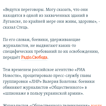
ПРИСОЕДИНЯЙТЕСЬ!
ПОБЕДИТЕЛЕЙ НЕ СУДЯТ?
«Ведутся переговоры. Могу сказать, что они
КРЫМ.НЕПОКОРЕННЫЙ
находятся в одной из захваченных зданий в
Луганске, по крайней мере они живы, здоровы», -
ELIFBE
сказал Стець.
УКРАИНСКАЯ ПРОБЛЕМА КРЫМА
Все сайты RFE/RL
По его словам, боевики, удерживающие
журналистов, не выдвигают каких-то
специфических требований по их освобождению,
передаёт
Радіо.Свобода
.
Тем временем российское агентство «РИА
Новости», процитировало пресс-службу главы
группировки «ЛНР» Валерия Болотова: боевики
обвиняют журналистов «Общественного» в
«шпионаже в пользу украинской армии».
Журналистов «Общественного телевидения»
взяли