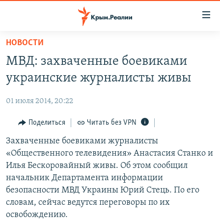
Доступность
ссылки
Вернуться
НОВОСТИ
к
НОВОСТИ
МВД: захваченные боевиками
основному
СПЕЦПРОЕКТЫ
содержанию
украинские журналисты живы
ВОДА
Вернутся
ГРУЗ 200
к
01 июля 2014, 20:22
ИСТОРИЯ
КАРТА ВОЕННЫХ ОБЪЕКТОВ КРЫМА
главной
ЕЩЕ
Поделиться
Читать без VPN
11 ЛЕТ ОККУПАЦИИ КРЫМА. 11 ИСТОРИЙ СОПРОТИВЛЕНИЯ
навигации
Вернутся
РАДІО СВОБОДА
Захваченные боевиками журналисты
ИНТЕРАКТИВ
к
«Общественного телевидения» Анастасия Станко и
КАК ОБОЙТИ БЛОКИРОВКУ
ИНФОГРАФИКА
поиску
Илья Бескоровайный живы. Об этом сообщил
ТЕЛЕПРОЕКТ КРЫМ.РЕАЛИИ
начальник Департамента информации
Українською
безопасности МВД Украины Юрий Стець. По его
СОВЕТЫ ПРАВОЗАЩИТНИКОВ
Qırımtatar
словам, сейчас ведутся переговоры по их
ПРОПАВШИЕ БЕЗ ВЕСТИ
освобождению.