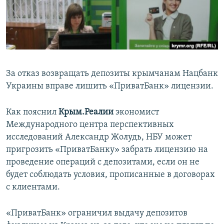
ПРИСОЕДИНЯЙТЕСЬ!
ПОБЕДИТЕЛЕЙ НЕ СУДЯТ?
КРЫМ.НЕПОКОРЕННЫЙ
ELIFBE
УКРАИНСКАЯ ПРОБЛЕМА КРЫМА
За отказ возвращать депозиты крымчанам Нацбанк
Все сайты RFE/RL
Украины вправе лишить «ПриватБанк» лицензии.
Как пояснил
Крым.Реалии
экономист
Международного центра перспективных
исследований Александр Жолудь, НБУ может
пригрозить «ПриватБанку» забрать лицензию на
проведение операций с депозитами, если он не
будет соблюдать условия, прописанные в договорах
с клиентами.
«ПриватБанк» ограничил выдачу депозитов