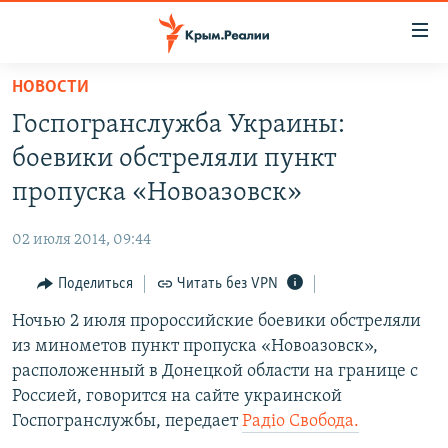
Доступность
ссылки
Вернуться
НОВОСТИ
к
НОВОСТИ
Госпогранслужба Украины:
основному
СПЕЦПРОЕКТЫ
содержанию
боевики обстреляли пункт
ВОДА
Вернутся
ГРУЗ 200
пропуска «Новоазовск»
к
ИСТОРИЯ
КАРТА ВОЕННЫХ ОБЪЕКТОВ КРЫМА
главной
02 июля 2014, 09:44
ЕЩЕ
11 ЛЕТ ОККУПАЦИИ КРЫМА. 11 ИСТОРИЙ СОПРОТИВЛЕНИЯ
навигации
Вернутся
Поделиться
Читать без VPN
РАДІО СВОБОДА
ИНТЕРАКТИВ
к
Ночью 2 июля пророссийские боевики обстреляли
КАК ОБОЙТИ БЛОКИРОВКУ
ИНФОГРАФИКА
поиску
из минометов пункт пропуска «Новоазовск»,
ТЕЛЕПРОЕКТ КРЫМ.РЕАЛИИ
расположенный в Донецкой области на границе с
Українською
Россией, говорится на сайте украинской
СОВЕТЫ ПРАВОЗАЩИТНИКОВ
Qırımtatar
Госпогранслужбы, передает
Радіо Свобода.
ПРОПАВШИЕ БЕЗ ВЕСТИ