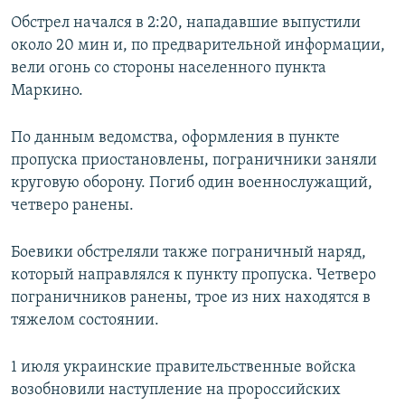
ПРИСОЕДИНЯЙТЕСЬ!
ПОБЕДИТЕЛЕЙ НЕ СУДЯТ?
Обстрел начался в 2:20, нападавшие выпустили
около 20 мин и, по предварительной информации,
КРЫМ.НЕПОКОРЕННЫЙ
вели огонь со стороны населенного пункта
ELIFBE
Маркино.
УКРАИНСКАЯ ПРОБЛЕМА КРЫМА
По данным ведомства, оформления в пункте
Все сайты RFE/RL
пропуска приостановлены, пограничники заняли
круговую оборону. Погиб один военнослужащий,
четверо ранены.
Боевики обстреляли также пограничный наряд,
который направлялся к пункту пропуска. Четверо
пограничников ранены, трое из них находятся в
тяжелом состоянии.
1 июля украинские правительственные войска
возобновили наступление на пророссийских