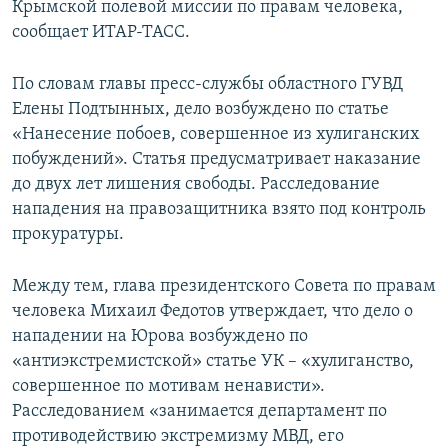
Крымской полевой миссии по правам человека,
ПРИСОЕДИНЯЙТЕСЬ!
ПОБЕДИТЕЛЕЙ НЕ СУДЯТ?
сообщает ИТАР-ТАСС.
КРЫМ.НЕПОКОРЕННЫЙ
По словам главы пресс-службы областного ГУВД
ELIFBE
Елены Подтынных, дело возбуждено по статье
УКРАИНСКАЯ ПРОБЛЕМА КРЫМА
«Нанесение побоев, совершенное из хулиганских
Все сайты RFE/RL
побуждений». Статья предусматривает наказание
до двух лет лишения свободы. Расследование
нападения на правозащитника взято под контроль
прокуратуры.
Между тем, глава президентского Совета по правам
человека Михаил Федотов утверждает, что дело о
нападении на Юрова возбуждено по
«антиэкстремистской» статье УК – «хулиганство,
совершенное по мотивам ненависти».
Расследованием «занимается департамент по
противодействию экстремизму МВД, его