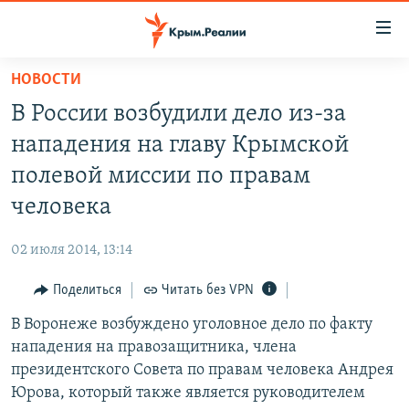
Доступность
ссылки
Вернуться
НОВОСТИ
к
НОВОСТИ
В России возбудили дело из-за
основному
СПЕЦПРОЕКТЫ
содержанию
нападения на главу Крымской
ВОДА
Вернутся
ГРУЗ 200
полевой миссии по правам
к
ИСТОРИЯ
КАРТА ВОЕННЫХ ОБЪЕКТОВ КРЫМА
человека
главной
ЕЩЕ
11 ЛЕТ ОККУПАЦИИ КРЫМА. 11 ИСТОРИЙ СОПРОТИВЛЕНИЯ
навигации
02 июля 2014, 13:14
Вернутся
РАДІО СВОБОДА
ИНТЕРАКТИВ
к
Поделиться
Читать без VPN
КАК ОБОЙТИ БЛОКИРОВКУ
ИНФОГРАФИКА
поиску
В Воронеже возбуждено уголовное дело по факту
ТЕЛЕПРОЕКТ КРЫМ.РЕАЛИИ
Українською
нападения на правозащитника, члена
СОВЕТЫ ПРАВОЗАЩИТНИКОВ
президентского Совета по правам человека Андрея
Qırımtatar
Юрова, который также является руководителем
ПРОПАВШИЕ БЕЗ ВЕСТИ