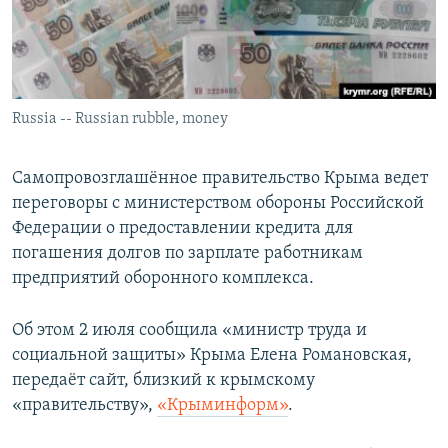
ПРИСОЕДИНЯЙТЕСЬ!
ПОБЕДИТЕЛЕЙ НЕ СУДЯТ?
КРЫМ.НЕПОКОРЕННЫЙ
ELIFBE
Russia -- Russian rubble, money
УКРАИНСКАЯ ПРОБЛЕМА КРЫМА
Все сайты RFE/RL
Самопровозглашённое правительство Крыма ведет
переговоры с министерством обороны Российской
Федерации о предоставлении кредита для
погашения долгов по зарплате работникам
предприятий оборонного комплекса.
Об этом 2 июля сообщила «министр труда и
социальной защиты» Крыма Елена Романовская,
передаёт сайт, близкий к крымскому
«правительству»,
«Крыминформ»
.