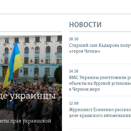
НОВОСТИ
18:10
Старший сын Кадырова полу
«героя Чечни»
14:18
ВМС Украины уничтожили р
объекты на буровой установ
в Черном море
где украинцы
12:08
Журналист Есипенко рассказ
деле крымского автомехани
щиты прав украинской