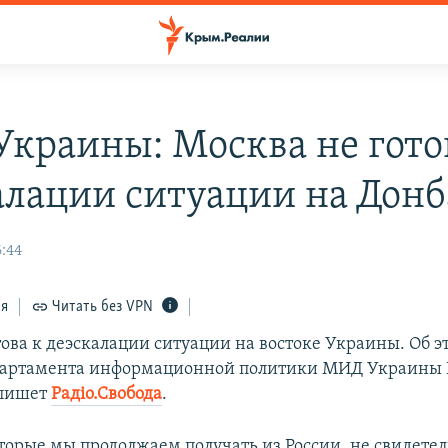
краины: Москва не гото
алации ситуации на Донб
6:44
ся
Читать без VPN
това к деэскалации ситуации на востоке Украины. Об э
партамента информационной политики МИД Украины 
 пишет
Радіо.Свобода
.
торые мы продолжаем получать из России, не свидетел