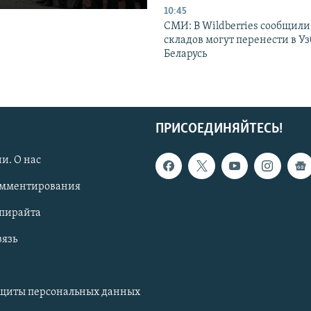
10:45
СМИ: В Wildberries сообщили,
складов могут перенести в У
Беларусь
ПРИСОЕДИНЯЙТЕСЬ!
и. О нас
омментирования
опирайта
вязь
ащиты персональных данных