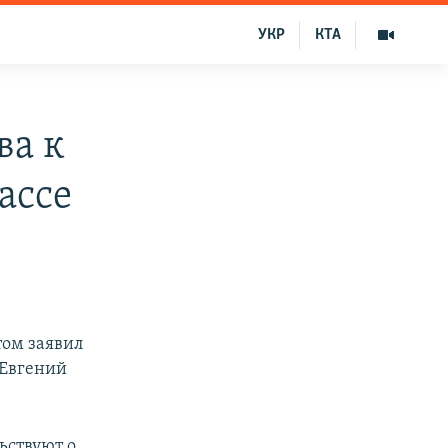
УКР
КТА
ва к
ассе
том заявил
Евгений
ьствуют о