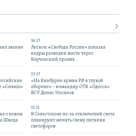
16:27
чил звание
Легион «Свобода России» показал
кадры разведки моста через
Керченский пролив
13:27
оссийские
«На Кинбурне армия РФ в глухой
ке «Сиваш»
обороне» – командир ОТК «Одесса»
ВСУ Денис Носиков
11:11
ал о новом
В Севастополе из-за отключений света
ка Шведа
планируют менять схему питания
светофоров