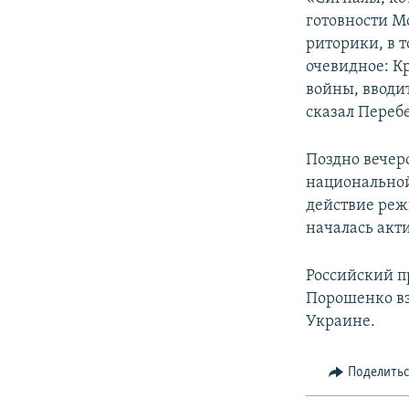
ПОБЕДИТЕЛЕЙ НЕ СУДЯТ?
готовности М
КРЫМ.НЕПОКОРЕННЫЙ
риторики, в 
очевидное: К
ELIFBE
войны, вводи
УКРАИНСКАЯ ПРОБЛЕМА КРЫМА
сказал Переб
Поздно вечер
национальной
действие реж
началась акт
Российский п
Порошенко вз
Украине.
Поделить