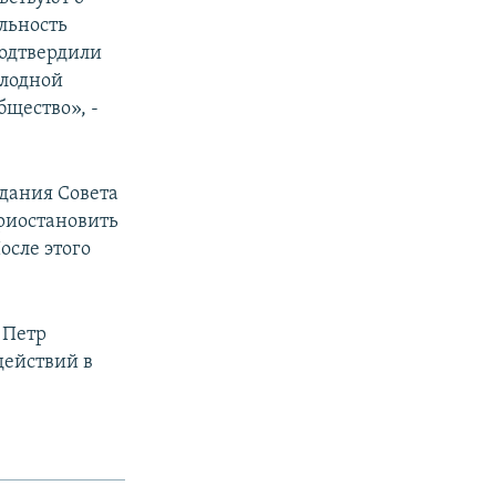
льность
подтвердили
олодной
бщество», -
дания Совета
риостановить
осле этого
 Петр
действий в