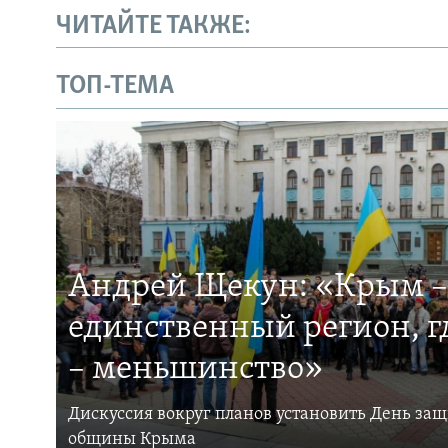
ЧИТАЙТЕ ТАКЖЕ:
ТОП-ТЕМА
Андрей Щекун: «Крым –
единственный регион, 
– меньшинство»
Дискуссия вокруг планов установить День за
общины Крыма