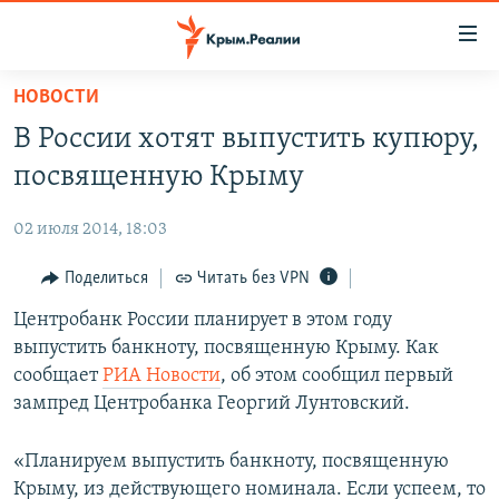
Доступность
ссылки
Вернуться
НОВОСТИ
к
НОВОСТИ
В России хотят выпустить купюру,
основному
СПЕЦПРОЕКТЫ
содержанию
посвященную Крыму
ВОДА
Вернутся
ГРУЗ 200
к
02 июля 2014, 18:03
ИСТОРИЯ
КАРТА ВОЕННЫХ ОБЪЕКТОВ КРЫМА
главной
ЕЩЕ
Поделиться
Читать без VPN
11 ЛЕТ ОККУПАЦИИ КРЫМА. 11 ИСТОРИЙ СОПРОТИВЛЕНИЯ
навигации
Вернутся
РАДІО СВОБОДА
Центробанк России планирует в этом году
ИНТЕРАКТИВ
к
выпустить банкноту, посвященную Крыму. Как
КАК ОБОЙТИ БЛОКИРОВКУ
ИНФОГРАФИКА
поиску
сообщает
РИА Новости
, об этом сообщил первый
ТЕЛЕПРОЕКТ КРЫМ.РЕАЛИИ
зампред Центробанка Георгий Лунтовский.
Українською
СОВЕТЫ ПРАВОЗАЩИТНИКОВ
Qırımtatar
«Планируем выпустить банкноту, посвященную
ПРОПАВШИЕ БЕЗ ВЕСТИ
Крыму, из действующего номинала. Если успеем, то