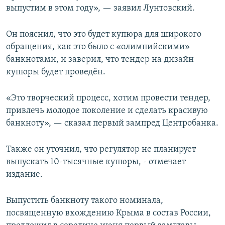
выпустим в этом году», — заявил Лунтовский.
ПРИСОЕДИНЯЙТЕСЬ!
ПОБЕДИТЕЛЕЙ НЕ СУДЯТ?
КРЫМ.НЕПОКОРЕННЫЙ
Он пояснил, что это будет купюра для широкого
ELIFBE
обращения, как это было с «олимпийскими»
банкнотами, и заверил, что тендер на дизайн
УКРАИНСКАЯ ПРОБЛЕМА КРЫМА
купюры будет проведён.
Все сайты RFE/RL
«Это творческий процесс, хотим провести тендер,
привлечь молодое поколение и сделать красивую
банкноту», — сказал первый зампред Центробанка.
Также он уточнил, что регулятор не планирует
выпускать 10-тысячные купюры, - отмечает
издание.
Выпустить банкноту такого номинала,
посвященную вхождению Крыма в состав России,