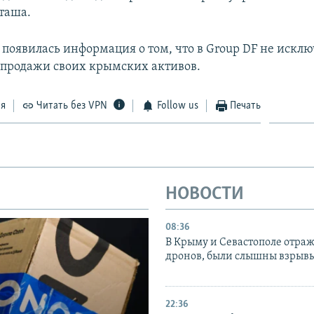
таша.
 появилась информация о том, что в Group DF не искл
продажи своих крымских активов.
ся
Читать без VPN
Follow us
Печать
НОВОСТИ
08:36
В Крыму и Севастополе отраж
дронов, были слышны взрыв
22:36