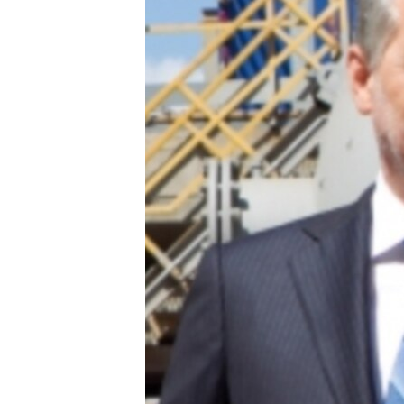
ПОБЕДИТЕЛЕЙ НЕ СУДЯТ?
КРЫМ.НЕПОКОРЕННЫЙ
ELIFBE
УКРАИНСКАЯ ПРОБЛЕМА КРЫМА