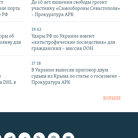
ст
До 10 лет лишения свободы грозит
зле порта
участнику «Самообороны Севастополя»
е РФ
– Прокуратура АРК
19:42
оры об
Удары РФ по Украине имеют
оливу для
«катастрофические последствия» для
гражданских – миссия ООН
17:18
В Украине вынесли приговор двум
о
судьям из Крыма по статье о госизмене –
а DHL в
Прокуратура АРК
БОЛЬШЕ