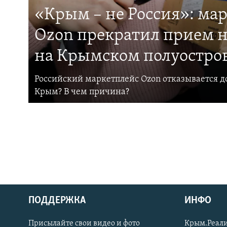
«Крым – не Россия»: ма
Ozon прекратил прием н
на Крымском полуостро
Российский маркетплейс Ozon отказывается до
Крым? В чем причина?
ПОДДЕРЖКА
ИНФО
Українською
Присылайте свои видео и фото
Крым.Реали