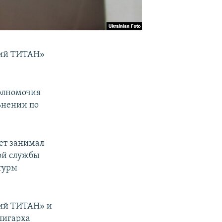
кий ТИТАН»
полномочия
ьнении по
лет занимал
ой службы
туры
ий ТИТАН» и
лигарха