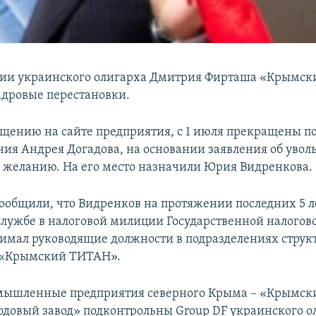
тии украинского олигарха Дмитрия Фирташа «Крымс
дровые перестановки.
бщению на сайте предприятия, с 1 июля прекращены 
ния Андрея Догадова, на основании заявления об увол
 желанию. На его место назначили Юрия Видренкова.
сообщили, что Видренков на протяжении последних 5 
службе в налоговой милиции Государственной налогов
имал руководящие должности в подразделениях струк
 «Крымский ТИТАН».
мышленные предприятия северного Крыма – «Крымск
довый завод» подконтрольны Group DF украинского о