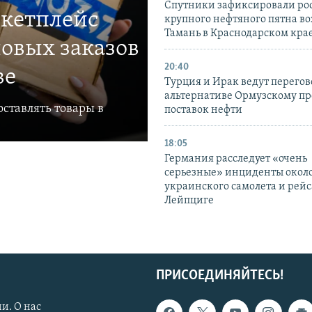
Спутники зафиксировали ро
ркетплейс
крупного нефтяного пятна во
Тамань в Краснодарском кра
овых заказов
20:40
ве
Турция и Ирак ведут перегов
альтернативе Ормузскому пр
ставлять товары в
поставок нефти
18:05
Германия расследует «очень
серьезные» инциденты окол
украинского самолета и рейс
Лейпциге
ПРИСОЕДИНЯЙТЕСЬ!
и. О нас