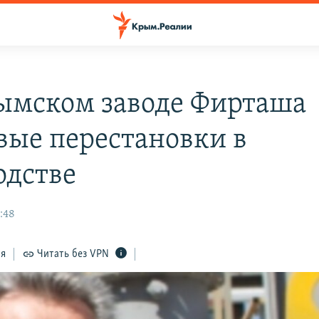
ымском заводе Фирташа
вые перестановки в
одстве
:48
ся
Читать без VPN