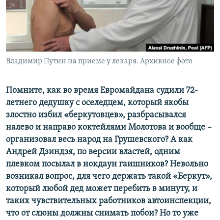
ПРИСОЕДИНЯЙТЕСЬ!
ПОБЕДИТЕЛЕЙ НЕ СУДЯТ?
КРЫМ.НЕПОКОРЕННЫЙ
ELIFBE
Владимир Путин на приеме у лекаря. Архивное фото
УКРАИНСКАЯ ПРОБЛЕМА КРЫМА
Все сайты RFE/RL
Помните
, как во время Евромайдана судили 72-
летнего дедушку с оселедцем, который якобы
злостно избил «беркутовцев», разбрасывался
налево и направо коктейлями Молотова и вообще –
организовал весь народ на Грушевского? А как
Андрей Дзиндзя, по версии властей, одним
плевком посылал в нокдаун гаишников? Невольно
возникал вопрос, для чего держать такой «Беркут»,
который любой дед может перебить в минуту, и
таких чувствительных работников автоинспекции,
что от слюны должны снимать побои? Но то уже