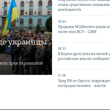
Нефтяной гигант ОАЭ заявляе
атаки существенно повлияли 
деятельность
20:41
Продажи Wildberries упали н
после атак ВСУ – СМИ
где украинцы
18:53
В Керчи дрон упал на жилой 
российские власти сообщают
щиты прав украинской
17:28
Удар РФ по Одессе: поврежде
пострадал человек – власти