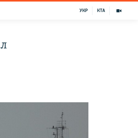
УКР
КТА
ал