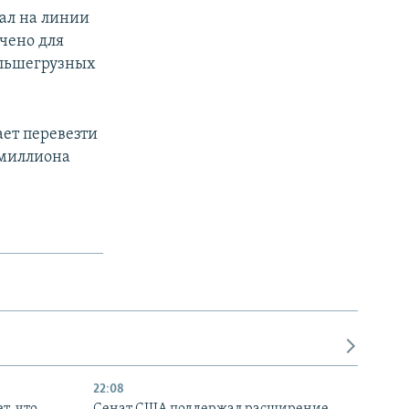
ал на линии
чено для
большегрузных
ает перевезти
 миллиона
22:08