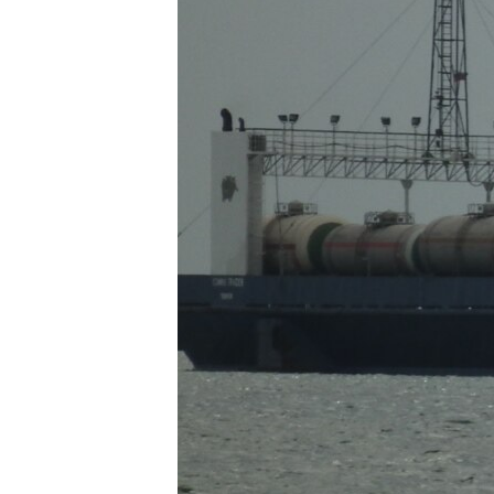
ПОБЕДИТЕЛЕЙ НЕ СУДЯТ?
КРЫМ.НЕПОКОРЕННЫЙ
ELIFBE
УКРАИНСКАЯ ПРОБЛЕМА КРЫМА