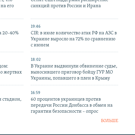
т, что
Сенат США поддержал расширение
на его
санкций против России и Ирана
19:46
а 20-40%
CIR: в июле количество атак РФ на АЗС в
Украине выросло на 72% по сравнению
с июнем
18:02
дом:
В Украине выдвинули обвинение судье,
 о жертвах
выносившего приговор бойцу ГУР МО
Украины, попавшего в плен в Крыму
16:59
н стадион,
60 процентов украинцев против
передачи России Донбасса в обмен на
гарантии безопасности – опрос
БОЛЬШЕ