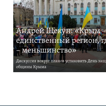
Андрей Щекун: «Крым –
единственный регион, 
– меньшинство»
Дискуссия вокруг планов установить День за
общины Крыма