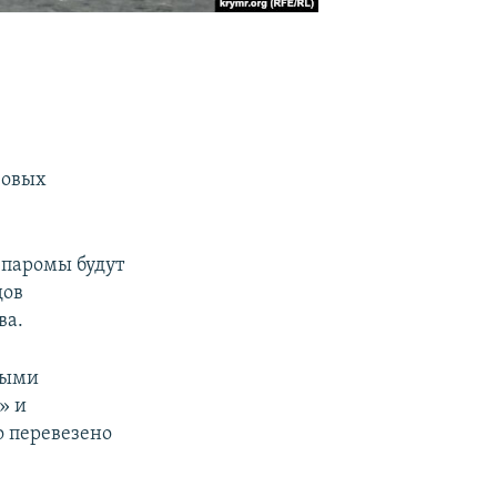
зовых
 паромы будут
дов
ва.
овыми
» и
 перевезено