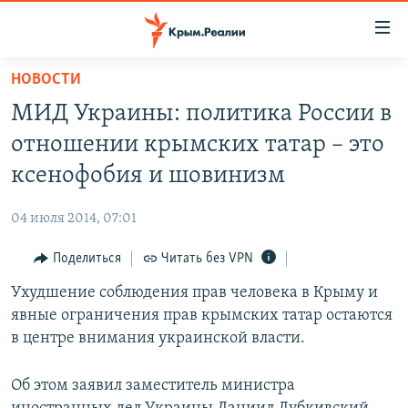
Доступность
ссылки
Вернуться
НОВОСТИ
к
НОВОСТИ
МИД Украины: политика России в
основному
СПЕЦПРОЕКТЫ
содержанию
отношении крымских татар – это
ВОДА
Вернутся
ГРУЗ 200
ксенофобия и шовинизм
к
ИСТОРИЯ
КАРТА ВОЕННЫХ ОБЪЕКТОВ КРЫМА
главной
04 июля 2014, 07:01
ЕЩЕ
11 ЛЕТ ОККУПАЦИИ КРЫМА. 11 ИСТОРИЙ СОПРОТИВЛЕНИЯ
навигации
Вернутся
Поделиться
Читать без VPN
РАДІО СВОБОДА
ИНТЕРАКТИВ
к
Ухудшение соблюдения прав человека в Крыму и
КАК ОБОЙТИ БЛОКИРОВКУ
ИНФОГРАФИКА
поиску
явные ограничения прав крымских татар остаются
ТЕЛЕПРОЕКТ КРЫМ.РЕАЛИИ
в центре внимания украинской власти.
Українською
СОВЕТЫ ПРАВОЗАЩИТНИКОВ
Qırımtatar
Об этом заявил заместитель министра
ПРОПАВШИЕ БЕЗ ВЕСТИ