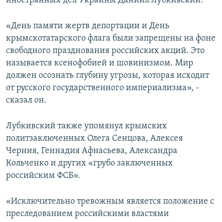
иностранных дел Украины Даниил Лубкивский.
ПРИСОЕДИНЯЙТЕСЬ!
ПОБЕДИТЕЛЕЙ НЕ СУДЯТ?
«День памяти жертв депортации и День
КРЫМ.НЕПОКОРЕННЫЙ
крымскотатарского флага были запрещены на фоне
ELIFBE
свободного празднования российских акций. Это
называется ксенофобией и шовинизмом. Мир
УКРАИНСКАЯ ПРОБЛЕМА КРЫМА
должен осознать глубину угрозы, которая исходит
Все сайты RFE/RL
от русского государственного империализма», -
сказал он.
Лубкивский также упомянул крымских
политзаключенных Олега Сенцова, Алексея
Черния, Геннадия Афнасьева, Александра
Кольченко и других «грубо заключенных
российским ФСБ».
«Исключительно тревожным является положение с
преследованием российскими властями