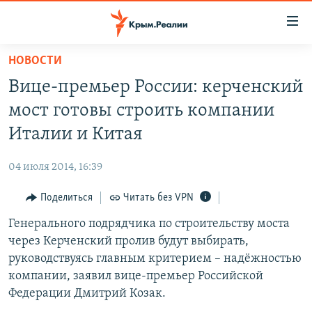
Доступность
ссылки
Вернуться
НОВОСТИ
к
НОВОСТИ
Вице-премьер России: керченский
основному
СПЕЦПРОЕКТЫ
содержанию
мост готовы строить компании
ВОДА
Вернутся
ГРУЗ 200
Италии и Китая
к
ИСТОРИЯ
КАРТА ВОЕННЫХ ОБЪЕКТОВ КРЫМА
главной
04 июля 2014, 16:39
ЕЩЕ
11 ЛЕТ ОККУПАЦИИ КРЫМА. 11 ИСТОРИЙ СОПРОТИВЛЕНИЯ
навигации
Вернутся
Поделиться
Читать без VPN
РАДІО СВОБОДА
ИНТЕРАКТИВ
к
Генерального подрядчика по строительству моста
КАК ОБОЙТИ БЛОКИРОВКУ
ИНФОГРАФИКА
поиску
через Керченский пролив будут выбирать,
ТЕЛЕПРОЕКТ КРЫМ.РЕАЛИИ
руководствуясь главным критерием – надёжностью
Українською
компании, заявил вице-премьер Российской
СОВЕТЫ ПРАВОЗАЩИТНИКОВ
Qırımtatar
Федерации Дмитрий Козак.
ПРОПАВШИЕ БЕЗ ВЕСТИ