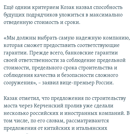
ПРИСОЕДИНЯЙТЕСЬ!
ПОБЕДИТЕЛЕЙ НЕ СУДЯТ?
Ещё одним критерием Козак назвал способность
будущих подрядчиков уложиться в максимально
КРЫМ.НЕПОКОРЕННЫЙ
отведенную стоимость и сроки.
ELIFBE
«Мы должны выбрать самую надежную компанию,
УКРАИНСКАЯ ПРОБЛЕМА КРЫМА
которая сможет предоставить соответствующие
Все сайты RFE/RL
гарантии. Прежде всего, банковские гарантии
своей ответственности за соблюдение предельной
стоимости, предельного срока строительства и
соблюдения качества и безопасности сложного
сооружения», – заявил вице-премьер России.
Казак отметил, что предложения по строительству
моста через Керченский пролив уже сделали
несколько российских и иностранных компаний. В
том числе, по его словам, рассматриваются
предложения от китайских и итальянских