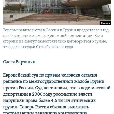
ПРИСОЕДИНЯЙТЕСЬ!
ПОБЕДИТЕЛЕЙ НЕ СУДЯТ?
КРЫМ.НЕПОКОРЕННЫЙ
ELIFBE
Теперь правительствам России и Грузии предоставлен год
УКРАИНСКАЯ ПРОБЛЕМА КРЫМА
на обсуждение размера денежной компенсации. Если
Все сайты RFE/RL
стороны не смогут самостоятельно договориться о сумме,
это сделают судьи Страсбургского суда
Олеся Вартанян
Европейский суд по правам человека огласил
решение по межгосударственной жалобе Грузии
против России. Суд постановил, что в ходе массовой
депортации в 2006 году российские власти
нарушили права более 4,5 тысяч этнических
грузин. Теперь Россия обязана выплатить
пострадавшим денежную компенсацию.