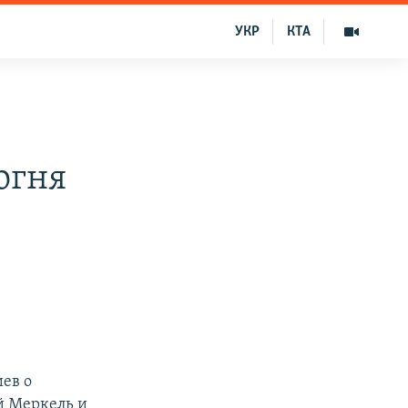
УКР
КТА
огня
ев о
й Меркель и