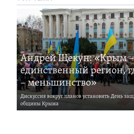
Андрей Щекун: «Крым –
единственный регион, 
– меньшинство»
Дискуссия вокруг планов установить День за
общины Крыма