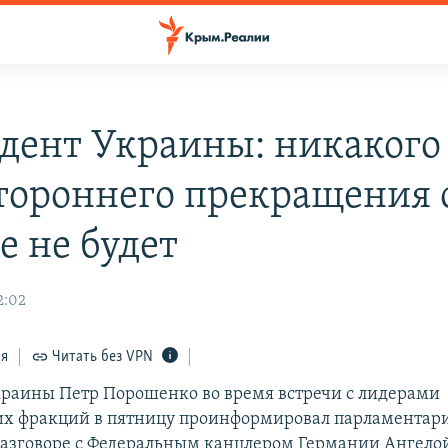
дент Украины: никакого
тороннего прекращения 
е не будет
2:02
ся
Читать без VPN
раины Петр Порошенко во время встречи с лидерами
х фракций в пятницу проинформировал парламентари
азговоре с Федеральным канцлером Германии Ангело