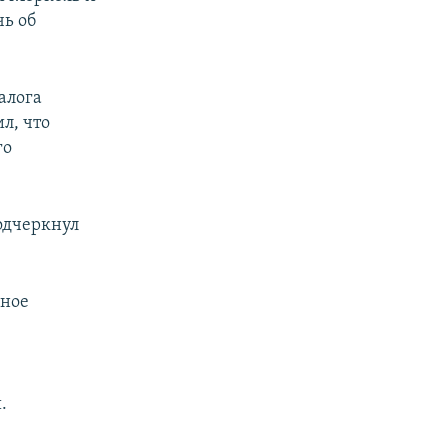
ь об
алога
л, что
го
одчеркнул
вное
.