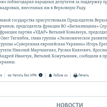
ко поблагодарил народных депутатов за поддержку п
и кадровых, внесенных им в Верховную Раду.
 главой государства присутствовали Председатель Верх
рчинов, председатель фракции ВО «Батькивщина» Сер
 фракции партии «УДАР» Виталий Ковальчук, председа
 Олег Тягнибок, глава группы «Экономическое развит
 группы «Суверенная европейская Украина» Игорь Ере
утаты Николай Мартыненко, Руслан Князевич, Яросла
Андрей Иванчук, Виталий Хомутынник, сообщили в пр
Украины.
ся
Читать без VPN
Follow us
Печать
НОВОСТИ