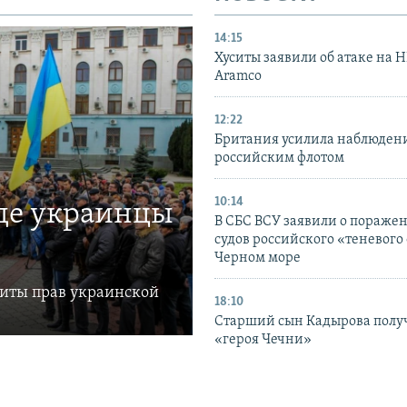
14:15
Хуситы заявили об атаке на 
Aramco
12:22
Британия усилила наблюдени
российским флотом
10:14
где украинцы
В СБС ВСУ заявили о пораже
судов российского «теневого 
Черном море
щиты прав украинской
18:10
Старший сын Кадырова полу
«героя Чечни»