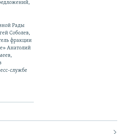
редложений,
овной Рады
гей Соболев,
тель фракции
ие» Анатолий
меев,
в
есс-службе