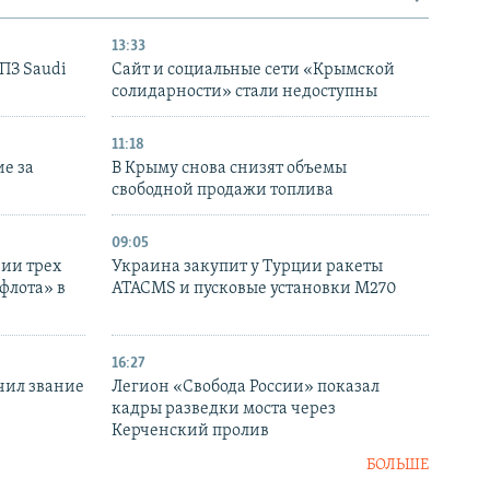
13:33
НПЗ Saudi
Сайт и социальные сети «Крымской
солидарности» стали недоступны
11:18
е за
В Крыму снова снизят объемы
свободной продажи топлива
09:05
нии трех
Украина закупит у Турции ракеты
флота» в
ATACMS и пусковые установки M270
16:27
чил звание
Легион «Свобода России» показал
кадры разведки моста через
Керченский пролив
БОЛЬШЕ