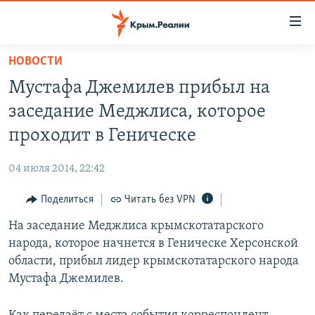
Доступность
ссылки
Вернуться
НОВОСТИ
к
НОВОСТИ
Мустафа Джемилев прибыл на
основному
СПЕЦПРОЕКТЫ
содержанию
заседание Меджлиса, которое
ВОДА
Вернутся
ГРУЗ 200
проходит в Геническе
к
ИСТОРИЯ
КАРТА ВОЕННЫХ ОБЪЕКТОВ КРЫМА
главной
04 июля 2014, 22:42
ЕЩЕ
11 ЛЕТ ОККУПАЦИИ КРЫМА. 11 ИСТОРИЙ СОПРОТИВЛЕНИЯ
навигации
Вернутся
Поделиться
Читать без VPN
РАДІО СВОБОДА
ИНТЕРАКТИВ
к
На заседание Меджлиса крымскотатарского
КАК ОБОЙТИ БЛОКИРОВКУ
ИНФОГРАФИКА
поиску
народа, которое начнется в Геническе Херсонской
ТЕЛЕПРОЕКТ КРЫМ.РЕАЛИИ
области, прибыл лидер крымскотатарского народа
Українською
Мустафа Джемилев.
СОВЕТЫ ПРАВОЗАЩИТНИКОВ
Qırımtatar
ПРОПАВШИЕ БЕЗ ВЕСТИ