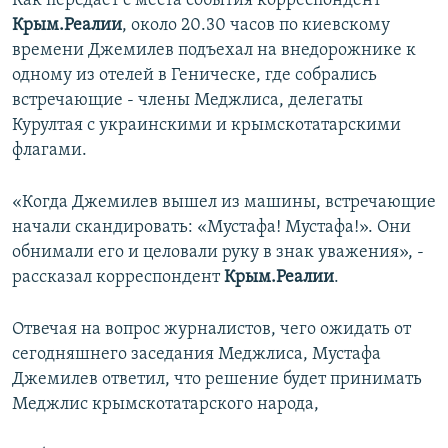
Как передаёт с места события корреспондент
ПРИСОЕДИНЯЙТЕСЬ!
ПОБЕДИТЕЛЕЙ НЕ СУДЯТ?
Крым.Реалии
, около 20.30 часов по киевскому
времени Джемилев подъехал на внедорожнике к
КРЫМ.НЕПОКОРЕННЫЙ
одному из отелей в Геническе, где собрались
ELIFBE
встречающие - члены Меджлиса, делегаты
Курултая с украинскими и крымскотатарскими
УКРАИНСКАЯ ПРОБЛЕМА КРЫМА
флагами.
Все сайты RFE/RL
«Когда Джемилев вышел из машины, встречающие
начали скандировать: «Мустафа! Мустафа!». Они
обнимали его и целовали руку в знак уважения», -
рассказал корреспондент
Крым.Реалии
.
Отвечая на вопрос журналистов, чего ожидать от
сегодняшнего заседания Меджлиса, Мустафа
Джемилев ответил, что решение будет принимать
Меджлис крымскотатарского народа,