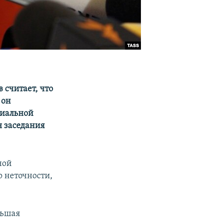
считает, что
 он
риальной
я заседания
ной
о неточности,
льшая