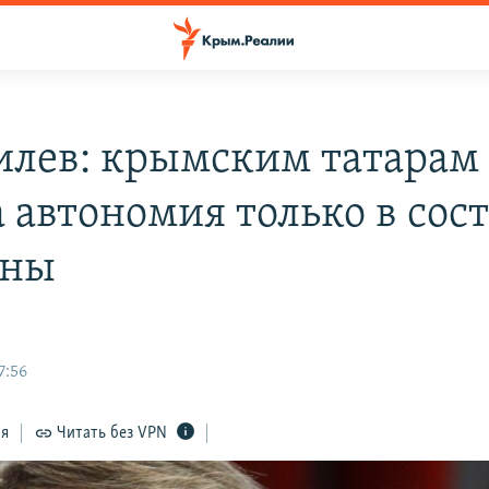
лев: крымским татарам
 автономия только в сос
ины
7:56
ся
Читать без VPN