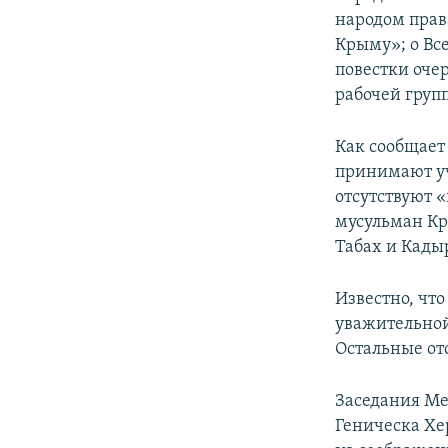
народом прав
Крыму»; о Вс
повестки оче
рабочей груп
Как сообщает
принимают уч
отсутствуют 
мусульман Кр
Табах и Кады
Известно, чт
уважительной 
Остальные от
Заседания Ме
Геническа Хе