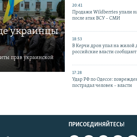
20:41
Продажи Wildberries упали н
после атак ВСУ – СМИ
где украинцы
18:53
В Керчи дрон упал на жилой 
российские власти сообщают
щиты прав украинской
17:28
Удар РФ по Одессе: поврежде
пострадал человек – власти
ПРИСОЕДИНЯЙТЕСЬ!