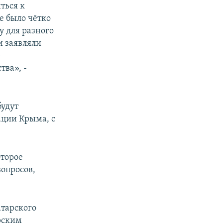
ться к
е было чётко
у для разного
и заявляли
-
тва», -
будут
ации Крыма, с
оторое
вопросов,
атарского
арским