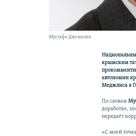
Мустафа Джемилев
Национальный
крымским тат
прокомментир
автономии кр
Меджлиса в Г
По словам
Му
доработке, п
передаёт кор
«С моей точк