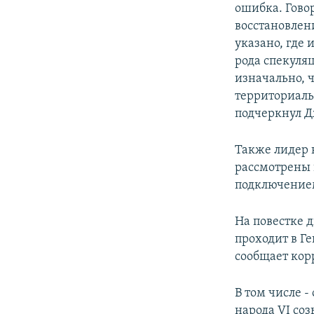
ошибка. Говор
восстановлен
указано, где 
рода спекуляц
изначально, 
территориаль
подчеркнул 
Также лидер 
рассмотрены 
подключение
На повестке 
проходит в Г
сообщает ко
В том числе 
народа VI со