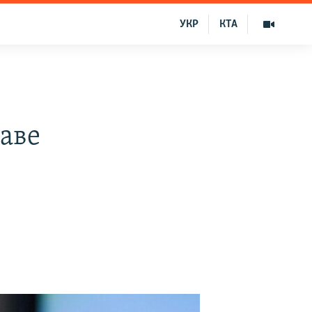
УКР
КТА
таве