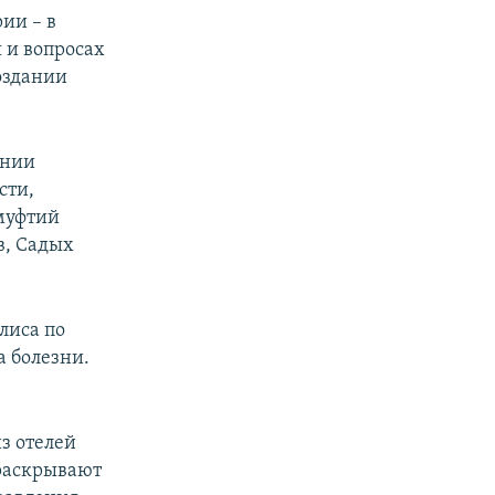
ии – в
 и вопросах
оздании
ании
сти,
муфтий
в, Садых
лиса по
а болезни.
з отелей
 раскрывают