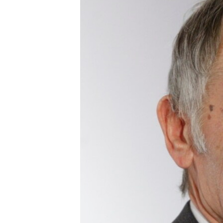
ПОБЕДИТЕЛЕЙ НЕ СУДЯТ?
КРЫМ.НЕПОКОРЕННЫЙ
ELIFBE
УКРАИНСКАЯ ПРОБЛЕМА КРЫМА