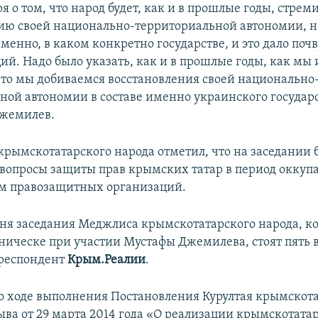
я о том, что народ будет, как и в прошлые годы, стреми
ию своей национально-территориальной автономии, н
именно, в каком конкретно государстве, и это дало почв
ий. Надо было указать, как и в прошлые годы, как мы 
что мы добиваемся восстановления своей национально
ной автономии в составе именно украинского государс
Джемилев.
крымскотатарского народа отметил, что на заседании 
вопросы защиты прав крымских татар в период оккуп
м правозащитных организаций.
дня заседания Меджлиса крымскотатарского народа, к
еническе при участии Мустафы Джемилева, стоят пять 
рреспондент
Крым.Реалии
.
- о ходе выполнения Постановления Курултая крымскот
зыва от 29 марта 2014 года «О реализации крымскотат