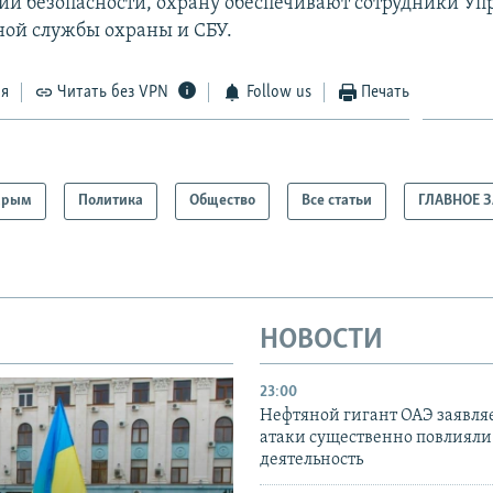
ий безопасности, охрану обеспечивают сотрудники Уп
ной службы охраны и СБУ.
ся
Читать без VPN
Follow us
Печать
Крым
Политика
Общество
Все статьи
ГЛАВНОЕ 
НОВОСТИ
23:00
Нефтяной гигант ОАЭ заявляе
атаки существенно повлияли 
деятельность