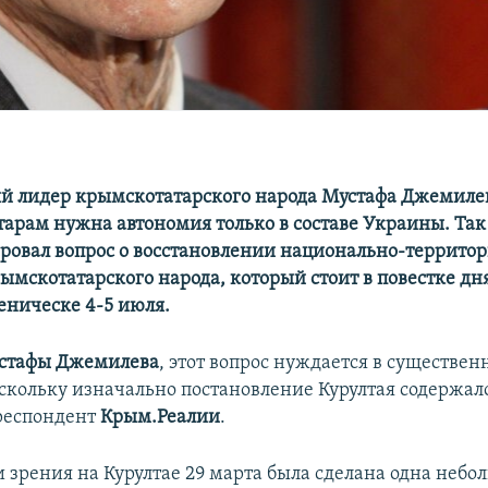
 лидер крымскотатарского народа Мустафа Джемилев 
арам нужна автономия только в составе Украины. Так
овал вопрос о восстановлении национально-террито
ымскотатарского народа, который стоит в повестке дн
еническе 4-5 июля.
стафы Джемилева
, этот вопрос нуждается в существен
оскольку изначально постановление Курултая содержал
респондент
Крым.Реалии
.
и зрения на Курултае 29 марта была сделана одна небо