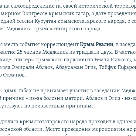
а на самоопределение на своей исторической территор
емирном Конгрессе крымских татар, о дате проведения
редной сессии Курултая крымскотатарского народа, о с
пы Меджлиса крымскотатарского народа.
 с места события корреспондент
Крым.Реалии
, в засед
астие 25 членов Меджлиса из тридцати двух. В частно
«вице-спикер» крымского парламента Ремзи Ильясов, 
ыма Эмирали Аблаев, Абдураман Эгиз, Тейфук Гафаро
р Османов.
о Садых Табах не принимает участия в заседании Медж
причине - из-за болезни матери. Аблаев и Эгиз - из-з
сутствуют по неизвестным причинам.
джлиса крымскотатарского народа проходит в одном и
рсонской области. Место проведения мероприятия не