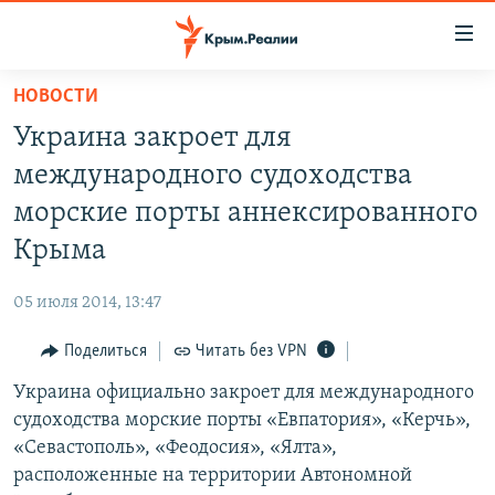
Доступность
ссылки
Вернуться
НОВОСТИ
к
НОВОСТИ
Украина закроет для
основному
СПЕЦПРОЕКТЫ
содержанию
международного судоходства
ВОДА
Вернутся
ГРУЗ 200
морские порты аннексированного
к
ИСТОРИЯ
КАРТА ВОЕННЫХ ОБЪЕКТОВ КРЫМА
Крыма
главной
ЕЩЕ
11 ЛЕТ ОККУПАЦИИ КРЫМА. 11 ИСТОРИЙ СОПРОТИВЛЕНИЯ
навигации
05 июля 2014, 13:47
Вернутся
РАДІО СВОБОДА
ИНТЕРАКТИВ
к
Поделиться
Читать без VPN
КАК ОБОЙТИ БЛОКИРОВКУ
ИНФОГРАФИКА
поиску
Украина официально закроет для международного
ТЕЛЕПРОЕКТ КРЫМ.РЕАЛИИ
Українською
судоходства морские порты «Евпатория», «Керчь»,
СОВЕТЫ ПРАВОЗАЩИТНИКОВ
«Севастополь», «Феодосия», «Ялта»,
Qırımtatar
расположенные на территории Автономной
ПРОПАВШИЕ БЕЗ ВЕСТИ