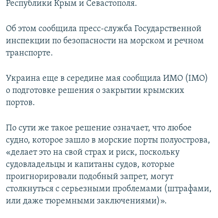
Республики Крым и Севастополя.
ПРИСОЕДИНЯЙТЕСЬ!
ПОБЕДИТЕЛЕЙ НЕ СУДЯТ?
КРЫМ.НЕПОКОРЕННЫЙ
Об этом сообщила пресс-служба Государственной
инcпекции по безопасности на морском и речном
ELIFBE
транспорте.
УКРАИНСКАЯ ПРОБЛЕМА КРЫМА
Все сайты RFE/RL
Украина еще в середине мая сообщила ИМО (IMO)
о подготовке решения о закрытии крымских
портов.
По сути же такое решение означает, что любое
судно, которое зашло в морские порты полуострова,
«делает это на свой страх и риск, поскольку
судовладельцы и капитаны судов, которые
проигнорировали подобный запрет, могут
столкнуться с серьезными проблемами (штрафами,
или даже тюремными заключениями)».