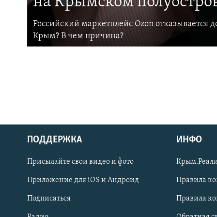
на Крымском полуостро
Российский маркетплейс Ozon отказывается до
Крым? В чем причина?
ПОДДЕРЖКА
ИНФО
Українською
Присылайте свои видео и фото
Крым.Реали
Qırımtatar
Приложение для iOS и Андроид
Правила к
Подписаться
Правила к
ПРИСОЕДИНЯЙТЕСЬ!
Радио
Обратная с