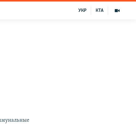
УКР
КТА
я
оммунальные