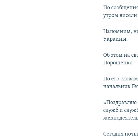
ПОБЕДИТЕЛЕЙ НЕ СУДЯТ?
По сообщения
КРЫМ.НЕПОКОРЕННЫЙ
утром висели
ELIFBE
Напомним, на
УКРАИНСКАЯ ПРОБЛЕМА КРЫМА
Украины.
Об этом на с
Порошенко.
По его слова
начальник Ге
«Поздравляю 
служб и служ
жизнедеятель
Сегодня ночь