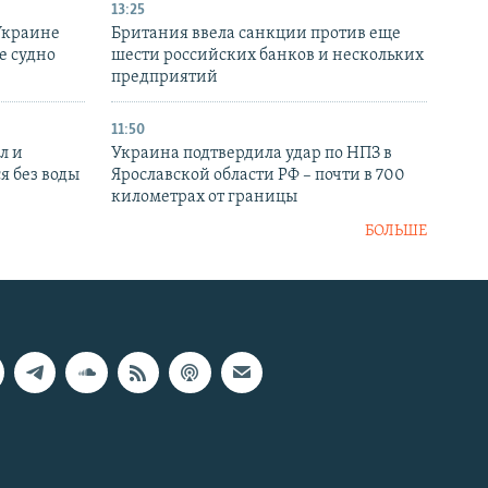
13:25
Украине
Британия ввела санкции против еще
е судно
шести российских банков и нескольких
предприятий
11:50
л и
Украина подтвердила удар по НПЗ в
я без воды
Ярославской области РФ – почти в 700
километрах от границы
БОЛЬШЕ