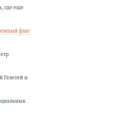
, где еще
твенный флаг
Петр
й Гелетей и
социальных