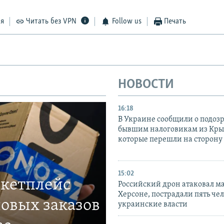
ся
Читать без VPN
Follow us
Печать
НОВОСТИ
16:18
В Украине сообщили о подоз
бывшим налоговикам из Кры
которые перешли на сторону
15:02
ркетплейс
Российский дрон атаковал м
Херсоне, пострадали пять чел
овых заказов
украинские власти