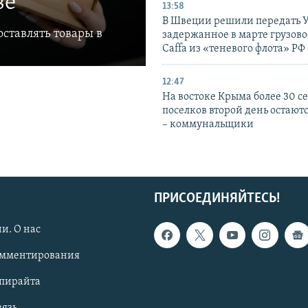
ве
13:58
В Швеции решили передать 
ставлять товары в
задержанное в марте грузово
Caffa из «теневого флота» РФ
12:47
На востоке Крыма более 30 се
поселков второй день остаютс
– коммунальщики
ПРИСОЕДИНЯЙТЕСЬ!
и. О нас
омментирования
опирайта
вязь