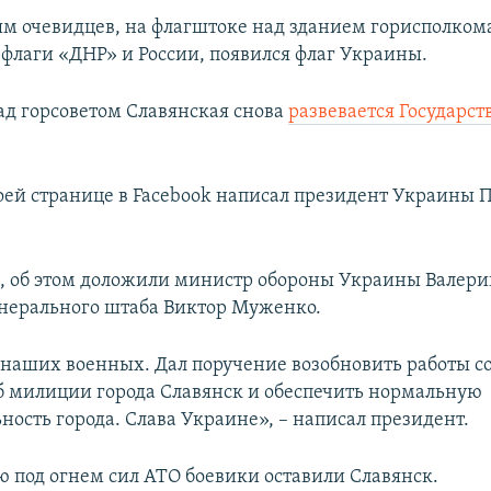
м очевидцев, на флагштоке над зданием горисполкома
 флаги «ДНР» и России, появился флаг Украины.
д горсоветом Славянская снова
развевается Государс
воей странице в Facebook написал президент Украины 
м, об этом доложили министр обороны Украины Валери
нерального штаба Виктор Муженко.
наших военных. Дал поручение возобновить работы 
б милиции города Славянск и обеспечить нормальную
ность города. Слава Украине», – написал президент.
ю под огнем сил АТО боевики оставили Славянск.