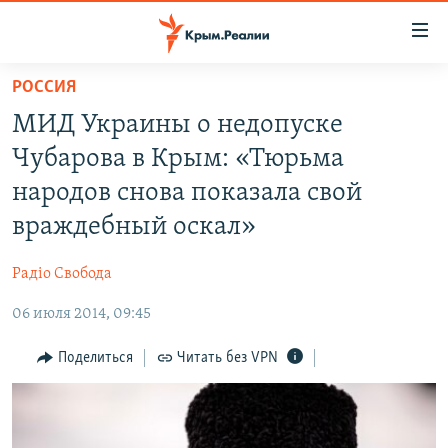
Доступность
ссылки
Вернуться
РОССИЯ
к
НОВОСТИ
МИД Украины о недопуске
основному
СПЕЦПРОЕКТЫ
содержанию
Чубарова в Крым: «Тюрьма
ВОДА
Вернутся
ГРУЗ 200
народов снова показала свой ​​
к
ИСТОРИЯ
КАРТА ВОЕННЫХ ОБЪЕКТОВ КРЫМА
враждебный оскал»
главной
ЕЩЕ
11 ЛЕТ ОККУПАЦИИ КРЫМА. 11 ИСТОРИЙ СОПРОТИВЛЕНИЯ
навигации
Радіо Свобода
Вернутся
РАДІО СВОБОДА
ИНТЕРАКТИВ
к
06 июля 2014, 09:45
КАК ОБОЙТИ БЛОКИРОВКУ
ИНФОГРАФИКА
поиску
Поделиться
Читать без VPN
ТЕЛЕПРОЕКТ КРЫМ.РЕАЛИИ
Українською
СОВЕТЫ ПРАВОЗАЩИТНИКОВ
Qırımtatar
ПРОПАВШИЕ БЕЗ ВЕСТИ