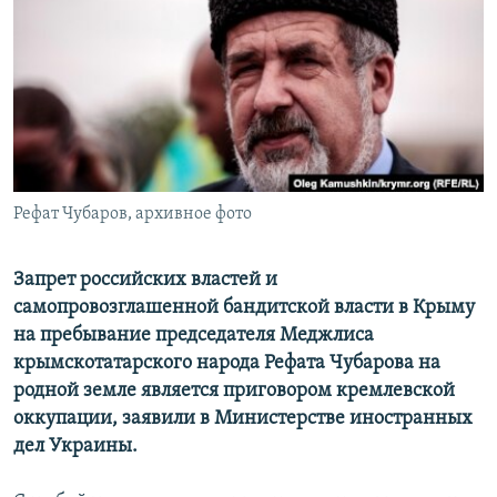
ПРИСОЕДИНЯЙТЕСЬ!
ПОБЕДИТЕЛЕЙ НЕ СУДЯТ?
КРЫМ.НЕПОКОРЕННЫЙ
ELIFBE
УКРАИНСКАЯ ПРОБЛЕМА КРЫМА
Все сайты RFE/RL
Рефат Чубаров, архивное фото
Запрет российских властей и
самопровозглашенной бандитской власти в Крыму
на пребывание председателя Меджлиса
крымскотатарского народа Рефата Чубарова на
родной земле является приговором кремлевской
оккупации, заявили в Министерстве иностранных
дел Украины.