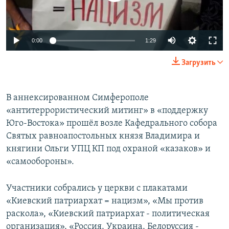
ПРИСОЕДИНЯЙТЕСЬ!
ПОБЕДИТЕЛЕЙ НЕ СУДЯТ?
КРЫМ.НЕПОКОРЕННЫЙ
0:00
1:29
ELIFBE
Загрузить
УКРАИНСКАЯ ПРОБЛЕМА КРЫМА
Все сайты RFE/RL
В аннексированном Симферополе
«антитеррористический митинг» в «поддержку
Юго-Востока» прошёл возле Кафедрального собора
Святых равноапостольных князя Владимира и
княгини Ольги УПЦ КП под охраной «казаков» и
«самообороны».
Участники собрались у церкви с плакатами
«Киевский патриархат = нацизм», «Мы против
раскола», «Киевский патриархат - политическая
организация», «Россия, Украина, Белоруссия -