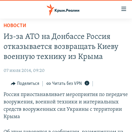
Доступность
ссылки
Вернуться
НОВОСТИ
к
НОВОСТИ
Из-за АТО на Донбассе Россия
основному
СПЕЦПРОЕКТЫ
содержанию
отказывается возвращать Киеву
ВОДА
Вернутся
ГРУЗ 200
военную технику из Крыма
к
ИСТОРИЯ
КАРТА ВОЕННЫХ ОБЪЕКТОВ КРЫМА
главной
07 июля 2014, 09:20
ЕЩЕ
11 ЛЕТ ОККУПАЦИИ КРЫМА. 11 ИСТОРИЙ СОПРОТИВЛЕНИЯ
навигации
Вернутся
Поделиться
Читать без VPN
РАДІО СВОБОДА
ИНТЕРАКТИВ
к
Россия приостанавливает мероприятия по передаче
КАК ОБОЙТИ БЛОКИРОВКУ
ИНФОГРАФИКА
поиску
вооружения, военной техники и материальных
ТЕЛЕПРОЕКТ КРЫМ.РЕАЛИИ
средств вооруженных сил Украины с территории
Українською
Крыма
СОВЕТЫ ПРАВОЗАЩИТНИКОВ
Qırımtatar
ПРОПАВШИЕ БЕЗ ВЕСТИ