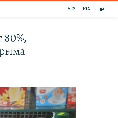
УКР
КТА
т 80%,
Крыма