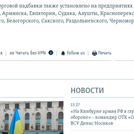
рговой надбавки также установлено на предприятиях
 Армянска, Евпатории, Судака, Алушты, Краснопереко
о, Белогорского, Сакского, Раздольненского, Черномо
ся
Читать без VPN
Follow us
Печать
НОВОСТИ
13:27
«На Кинбурне армия РФ в гл
обороне» – командир ОТК «О
ВСУ Денис Носиков