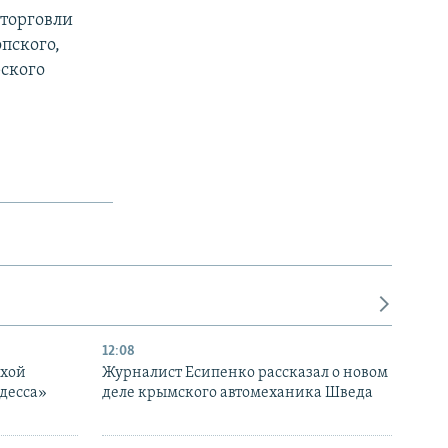
 торговли
пского,
рского
12:08
ухой
Журналист Есипенко рассказал о новом
десса»
деле крымского автомеханика Шведа