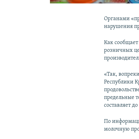
Органами «пр
нарушения пр
Как сообщает
розничных це
производител
«Так, вопрек
Республики К
продовольств
предельные т
составляет до
По информаци
молочную про