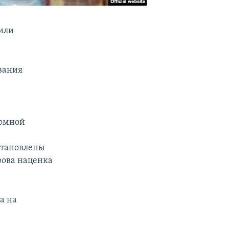
или
вания
номной
становлены
рова наценка
а на