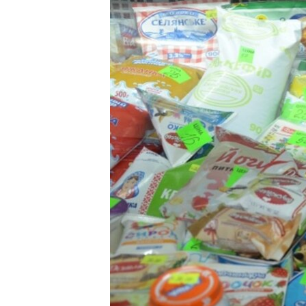
ПОБЕДИТЕЛЕЙ НЕ СУДЯТ?
КРЫМ.НЕПОКОРЕННЫЙ
ELIFBE
УКРАИНСКАЯ ПРОБЛЕМА КРЫМА