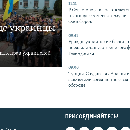
11:11
В Севастополе из-за отключе
планируют менять схему пит
светофоров
где украинцы
09:41
Бровди: украинские беспил
поразили танкер «теневого ф
щиты прав украинской
Геленджика
09:00
Турция, Саудовская Аравия 
заключили соглашение о вз
обороне
ПРИСОЕДИНЯЙТЕСЬ!