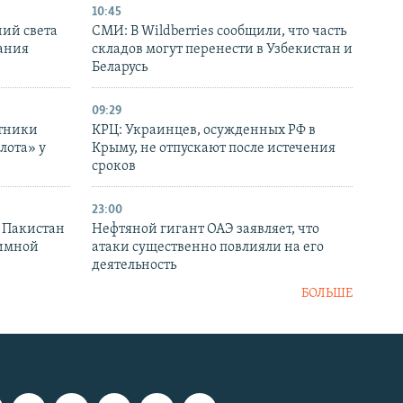
10:45
ний света
СМИ: В Wildberries сообщили, что часть
ания
складов могут перенести в Узбекистан и
Беларусь
09:29
отники
КРЦ: Украинцев, осужденных РФ в
лота» у
Крыму, не отпускают после истечения
сроков
23:00
и Пакистан
Нефтяной гигант ОАЭ заявляет, что
аимной
атаки существенно повлияли на его
деятельность
БОЛЬШЕ