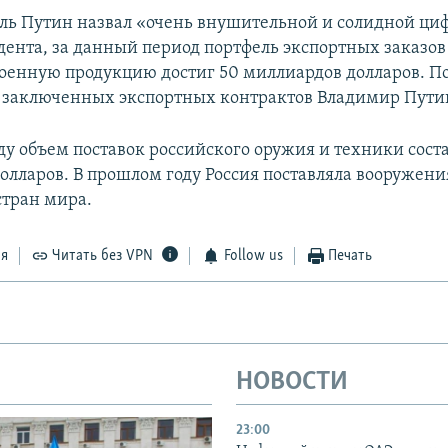
ель Путин назвал «очень внушительной и солидной ци
дента, за данный период портфель экспортных заказов
оенную продукцию достиг 50 миллиардов долларов. П
 заключенных экспортных контрактов Владимир Путин
ду объем поставок российского оружия и техники соста
олларов. В прошлом году Россия поставляла вооружен
стран мира.
ся
Читать без VPN
Follow us
Печать
НОВОСТИ
23:00