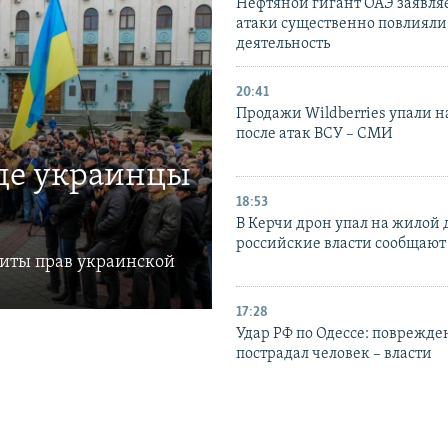
Нефтяной гигант ОАЭ заявляе
атаки существенно повлияли 
деятельность
20:41
Продажи Wildberries упали н
после атак ВСУ – СМИ
где украинцы
18:53
В Керчи дрон упал на жилой 
российские власти сообщают
щиты прав украинской
17:28
Удар РФ по Одессе: поврежде
пострадал человек – власти