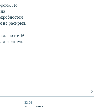
фрой». По
 на
одробностей
 не раскрыл.
вил почти 16
ия и военную
22:08