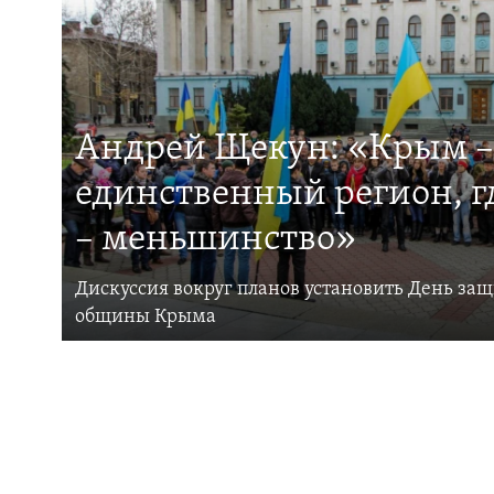
Андрей Щекун: «Крым –
единственный регион, 
– меньшинство»
Дискуссия вокруг планов установить День за
общины Крыма