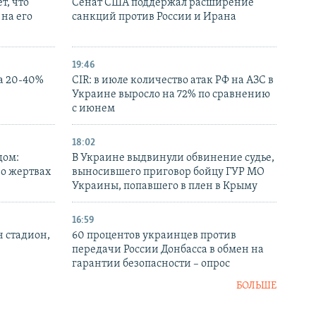
т, что
Сенат США поддержал расширение
на его
санкций против России и Ирана
19:46
а 20-40%
CIR: в июле количество атак РФ на АЗС в
Украине выросло на 72% по сравнению
с июнем
18:02
дом:
В Украине выдвинули обвинение судье,
 о жертвах
выносившего приговор бойцу ГУР МО
Украины, попавшего в плен в Крыму
16:59
н стадион,
60 процентов украинцев против
передачи России Донбасса в обмен на
гарантии безопасности – опрос
БОЛЬШЕ