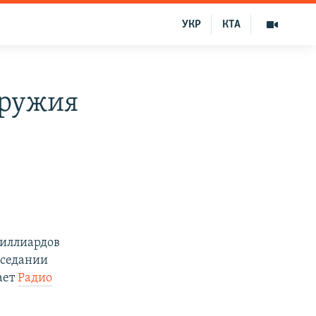
УКР
КТА
оружия
миллиардов
аседании
ает
Радио