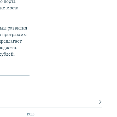
о порта
ние моста
ммы развития
кта программы
предлагает
 бюджета.
рублей.
19:15