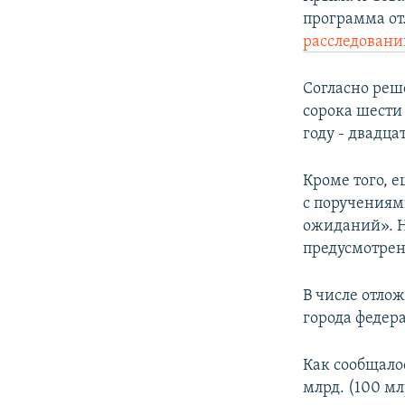
ПОБЕДИТЕЛЕЙ НЕ СУДЯТ?
программа от
КРЫМ.НЕПОКОРЕННЫЙ
расследовани
ELIFBE
Согласно реш
УКРАИНСКАЯ ПРОБЛЕМА КРЫМА
сорока шести 
году - двадца
Кроме того, 
с поручениям
ожиданий». Н
предусмотре
В числе отло
города федера
Как сообщало
млрд. (100 м