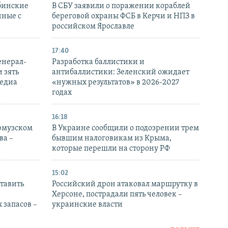
бинские
В СБУ заявили о поражении кораблей
нные с
береговой охраны ФСБ в Керчи и НПЗ в
российском Ярославле
17:40
енерал-
Разработка баллистики и
 зять
антибаллистики: Зеленский ожидает
медиа
«нужных результатов» в 2026-2027
годах
16:18
Ормузском
В Украине сообщили о подозрении трем
ва –
бывшим налоговикам из Крыма,
которые перешли на сторону РФ
15:02
тавить
Российский дрон атаковал маршрутку в
Херсоне, пострадали пять человек –
 запасов –
украинские власти