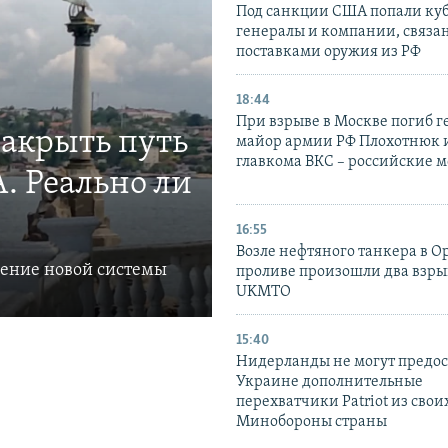
Под санкции США попали ку
генералы и компании, связа
поставками оружия из РФ
18:44
При взрыве в Москве погиб г
закрыть путь
майор армии РФ Плохотнюк и
главкома ВКС – российские 
. Реально ли
16:55
Возле нефтяного танкера в 
ление новой системы
проливе произошли два взры
UKMTO
15:40
Нидерланды не могут предос
Украине дополнительные
перехватчики Patriot из своих
Минобороны страны