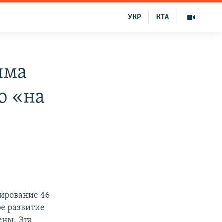
УКР
КТА
ыма
о «на
сирование 46
е развитие
ены. Эта