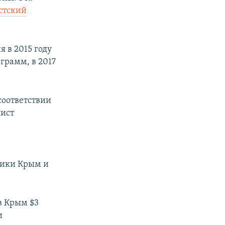
стский
 в 2015 году
грамм, в 2017
соответствии
лист
лики Крым и
в Крым $3
и